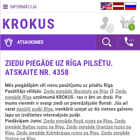
INFORMĀCIJA
Kontakti
KROKUS
Piegādes
1
nosacījumi
GARANTIJAS
ATSAUKSMES
Kā
apmaksāt?
ZIEDU PIEGĀDE UZ RĪGA PILSĒTU.
ATSKAITE NR. 4358
Kā
noformēt
pasūtījumu?
Mēs piegādājām vēl vienu pasūtījumu uz pilsētu Rīga.
Pasūtītājs vēlējās:
Ziedu piegāde Skaistule pa Rīgu
()
.
Ziedu
piegāde Rīga
uzņēmumā KROKUS - tas ir ātri un droši. Pie
mums vienmēr ir svaigi ziedi un pieredzējušie floristi. Jūs arī
varat
pasūtīt pušķi Rīga
, vienkārši uzejat uz šīs vietnes galveno
lapu un izvēlieties interesējošo pušķi.
Piedāvājam Jums:
Ziedu piegāde Rozā rozes pa Rīgu
,
Ziedu
piegāde Baltas rozes pa Rīgu
,
Ziedu piegāde Oranžas rozes pa
Rīgu
,
Ziedu piegāde Krēmkrāsas rozes pa Rīgu
,
Ziedu piegāde
Statice pa Rīgu