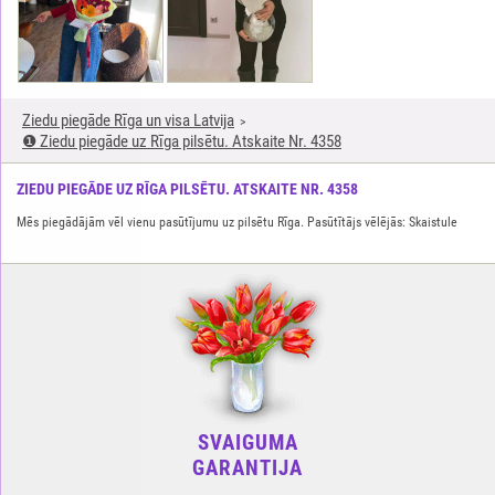
Ziedu piegāde Rīga un visa Latvija
❶ Ziedu piegāde uz Rīga pilsētu. Atskaite Nr. 4358
ZIEDU PIEGĀDE UZ RĪGA PILSĒTU. ATSKAITE NR. 4358
Mēs piegādājām vēl vienu pasūtījumu uz pilsētu Rīga. Pasūtītājs vēlējās: Skaistule
SVAIGUMA
GARANTIJA