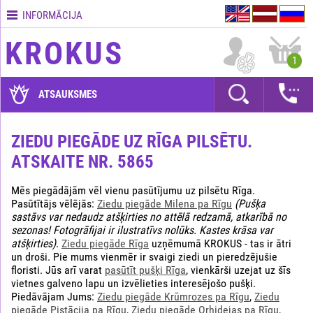
INFORMĀCIJA
Kontakti
KROKUS
Piegādes
1
nosacījumi
GARANTIJAS
ATSAUKSMES
Kā
apmaksāt?
ZIEDU PIEGĀDE UZ RĪGA PILSĒTU.
ATSKAITE NR. 5865
Kā
noformēt
pasūtījumu?
Mēs piegādājām vēl vienu pasūtījumu uz pilsētu Rīga.
Pasūtītājs vēlējās:
Ziedu piegāde Milena pa Rīgu
(Pušķa
sastāvs var nedaudz atšķirties no attēlā redzamā, atkarībā no
sezonas! Fotogrāfijai ir ilustratīvs nolūks. Kastes krāsa var
atšķirties)
.
Ziedu piegāde Rīga
uzņēmumā KROKUS - tas ir ātri
un droši. Pie mums vienmēr ir svaigi ziedi un pieredzējušie
floristi. Jūs arī varat
pasūtīt pušķi Rīga
, vienkārši uzejat uz šīs
vietnes galveno lapu un izvēlieties interesējošo pušķi.
Piedāvājam Jums:
Ziedu piegāde Krūmrozes pa Rīgu
,
Ziedu
piegāde Pistācija pa Rīgu
,
Ziedu piegāde Orhidejas pa Rīgu
,