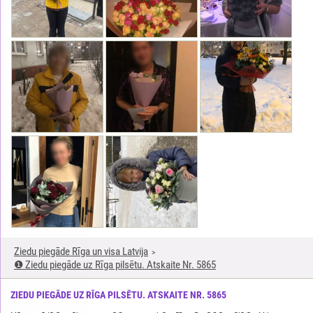
Ziedu piegāde Rīga un visa Latvija
❶ Ziedu piegāde uz Rīga pilsētu. Atskaite Nr. 5865
ZIEDU PIEGĀDE UZ RĪGA PILSĒTU. ATSKAITE NR. 5865