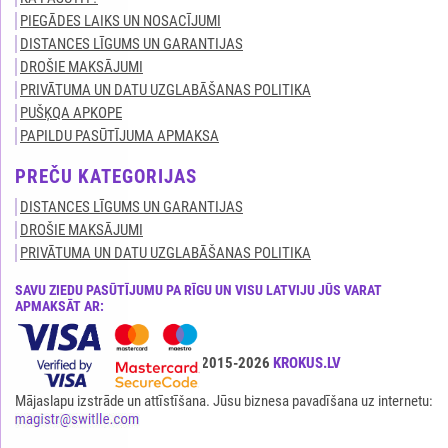
PIEGĀDES LAIKS UN NOSACĪJUMI
DISTANCES LĪGUMS UN GARANTIJAS
DROŠIE MAKSĀJUMI
PRIVĀTUMA UN DATU UZGLABĀŠANAS POLITIKA
PUŠĶQA APKOPE
PAPILDU PASŪTĪJUMA APMAKSA
PREČU KATEGORIJAS
DISTANCES LĪGUMS UN GARANTIJAS
DROŠIE MAKSĀJUMI
PRIVĀTUMA UN DATU UZGLABĀŠANAS POLITIKA
SAVU ZIEDU PASŪTĪJUMU PA RĪGU UN VISU LATVIJU JŪS VARAT
APMAKSĀT AR:
Visas tiesības ir aizsargātas© 2015-2026
KROKUS.LV
Mājaslapu izstrāde un attīstīšana. Jūsu biznesa pavadīšana uz internetu: