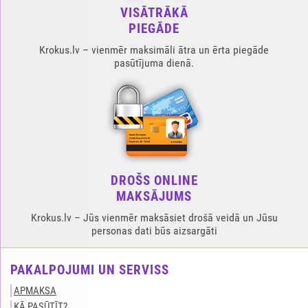
VISĀTRĀKĀ
PIEGĀDE
Krokus.lv – vienmēr maksimāli ātra un ērta piegāde
pasūtījuma dienā.
DROŠS ONLINE
MAKSĀJUMS
Krokus.lv – Jūs vienmēr maksāsiet drošā veidā un Jūsu
personas dati būs aizsargāti
PAKALPOJUMI UN SERVISS
APMAKSA
KĀ PASŪTĪT?