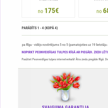
175€
6
no
no
PARĀDĪTS
1
-
4
(KOPĀ
4
)
pa Rīgu
-
vidējs novērtējums
5
no
5
(pamatojoties uz
19
lietotāj
NOPIRKT PEONVEIDĪGAS TULPES RĪGĀ AR PIEGĀDI. ZIEDI LĒTI
Pasūtiet Peonveidīgas tulpes internetveikalā! Ātra ziedu piegāde Rīgā. Di
SVAIGUMA GARANTIJA