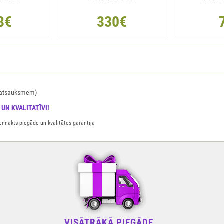
8€
330€
u atsauksmēm)
 UN KVALITATĪVI!
ennakts piegāde un kvalitātes garantija
VISĀTRĀKĀ PIEGĀDE