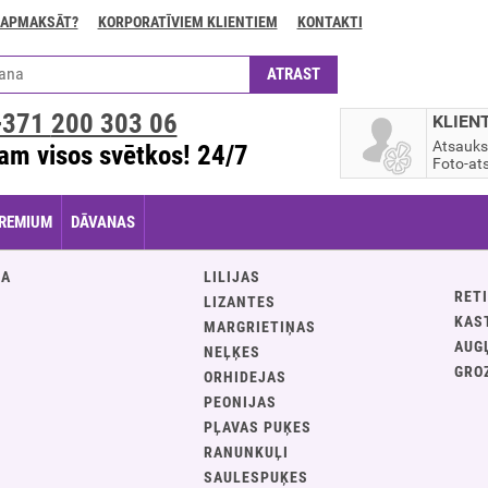
 APMAKSĀT?
KORPORATĪVIEM KLIENTIEM
KONTAKTI
+371
200 303 06
KLIEN
Atsauk
am visos svētkos! 24/7
Foto-ats
REMIUM
DĀVANAS
JA
LILIJAS
RETI
LIZANTES
KAS
MARGRIETIŅAS
AUG
NEĻĶES
GRO
ORHIDEJAS
PEONIJAS
PĻAVAS PUĶES
S
RANUNKUĻI
SAULESPUĶES