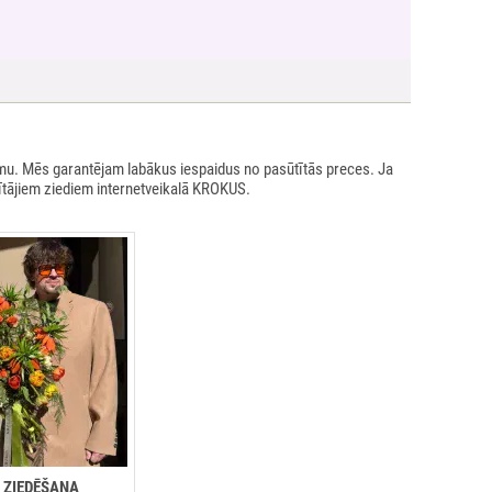
umu. Mēs garantējam labākus iespaidus no pasūtītās preces. Ja
tītājiem ziediem internetveikalā KROKUS.
 ZIEDĒŠANA