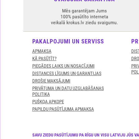
Mēs garantējam Jums
100% pasūtīto interneta
veikalā krokus.lv ziedu svaigumu.
PAKALPOJUMI UN SERVISS
PR
APMAKSA
DIS
KĀ PASŪTĪT?
DRO
PIEGĀDES LAIKS UN NOSACĪJUMI
PRI
POL
DISTANCES LĪGUMS UN GARANTIJAS
DROŠIE MAKSĀJUMI
PRIVĀTUMA UN DATU UZGLABĀŠANAS
POLITIKA
PUŠĶQA APKOPE
PAPILDU PASŪTĪJUMA APMAKSA
SAVU ZIEDU PASŪTĪJUMU PA RĪGU UN VISU LATVIJU JŪS V