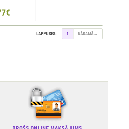
77€
LAPPUSES:
1
NĀKAMĀ
→
DROŠS ONLINE MAKSĀJUMS