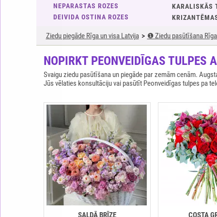
NEPARASTAS ROZES
KARALISKĀS 
DEIVIDA OSTINA ROZES
KRIZANTĒMA
Ziedu piegāde Rīga un visa Latvija
❶ Ziedu pasūtīšana Rīga 
NOPIRKT PEONVEIDĪGAS TULPES AR
Svaigu ziedu pasūtīšana un piegāde par zemām cenām. Augstas 
Jūs vēlaties konsultāciju vai pasūtīt Peonveidīgas tulpes pa t
SALDĀ BRĪZE
COSTA G