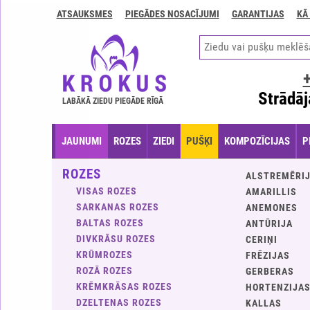
ATSAUKSMES
PIEGĀDES NOSACĪJUMI
GARANTIJAS
KĀ
Kontakti
Piegādes
nosacījumi
GARANTIJAS
Strādāj
LABĀKĀ ZIEDU PIEGĀDE RĪGĀ
Kā
apmaksāt?
JAUNUMI
ROZES
ZIEDI
PUŠĶI
KOMPOZĪCIJAS
P
Kā
noformēt
ROZES
ALSTREMĒRI
pasūtījumu?
VISAS ROZES
AMARILLIS
SARKANAS ROZES
ANEMONES
BALTAS ROZES
ANTŪRIJA
DIVKRĀSU ROZES
CERIŅI
KRŪMROZES
FRĒZIJAS
ROZĀ ROZES
GERBERAS
KRĒMKRĀSAS ROZES
HORTENZIJA
DZELTENAS ROZES
KALLAS