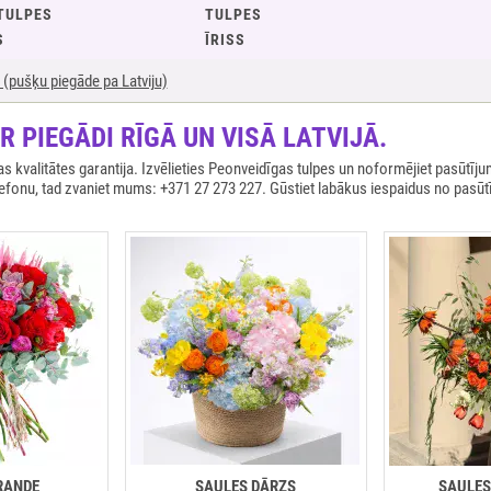
TULPES
TULPES
S
ĪRISS
(pušķu piegāde pa Latviju)
 PIEGĀDI RĪGĀ UN VISĀ LATVIJĀ.
kvalitātes garantija. Izvēlieties Peonveidīgas tulpes un noformējiet pasūtīj
elefonu, tad zvaniet mums: +371 27 273 227. Gūstiet labākus iespaidus no pasū
RANDE
SAULES DĀRZS
SAULES