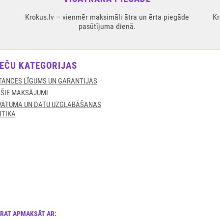
Krokus.lv – vienmēr maksimāli ātra un ērta piegāde
Kr
pasūtījuma dienā.
EČU KATEGORIJAS
TANCES LĪGUMS UN GARANTIJAS
ŠIE MAKSĀJUMI
VĀTUMA UN DATU UZGLABĀŠANAS
ITIKA
ARAT APMAKSĀT AR: