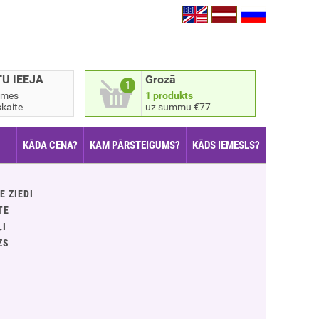
TU IEEJA
Grozā
1
smes
1 produkts
kaite
uz summu €77
KĀDA CENA?
KAM PĀRSTEIGUMS?
KĀDS IEMESLS?
E ZIEDI
TE
ĻI
ZS