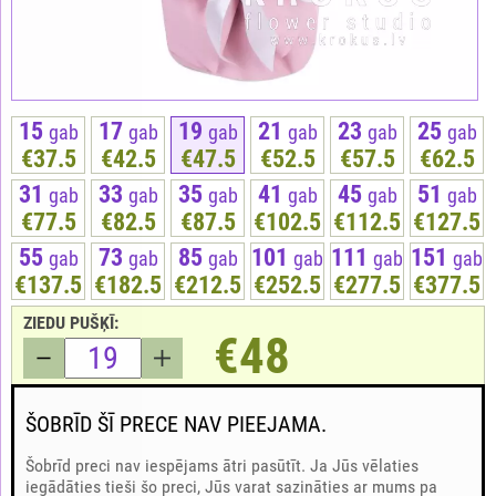
15
17
19
21
23
25
gab
gab
gab
gab
gab
gab
€37.5
€42.5
€47.5
€52.5
€57.5
€62.5
31
33
35
41
45
51
gab
gab
gab
gab
gab
gab
€77.5
€82.5
€87.5
€102.5
€112.5
€127.5
55
73
85
101
111
151
gab
gab
gab
gab
gab
gab
€137.5
€182.5
€212.5
€252.5
€277.5
€377.5
ZIEDU PUŠĶĪ:
€48
ŠOBRĪD ŠĪ PRECE NAV PIEEJAMA.
Šobrīd preci nav iespējams ātri pasūtīt. Ja Jūs vēlaties
iegādāties tieši šo preci, Jūs varat sazināties ar mums pa