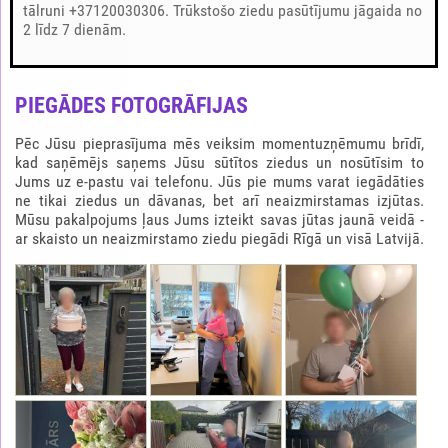
tālruni +37120030306. Trūkstošo ziedu pasūtījumu jāgaida no
2 līdz 7 dienām.
PIEGĀDES FOTOGRĀFIJAS
Pēc Jūsu pieprasījuma mēs veiksim momentuzņēmumu brīdī,
kad saņēmējs saņems Jūsu sūtītos ziedus un nosūtīsim to
Jums uz e-pastu vai telefonu. Jūs pie mums varat iegādāties
ne tikai ziedus un dāvanas, bet arī neaizmirstamas izjūtas.
Mūsu pakalpojums ļaus Jums izteikt savas jūtas jaunā veidā -
ar skaisto un neaizmirstamo ziedu piegādi Rīgā un visā Latvijā.