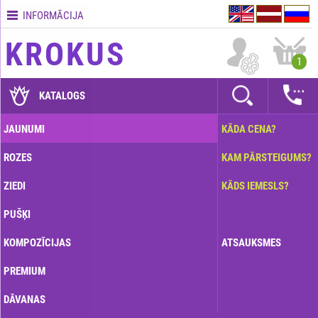
INFORMĀCIJA
Kontakti
KROKUS
Piegādes
1
nosacījumi
GARANTIJAS
KATALOGS
Kā
JAUNUMI
KĀDA CENA?
apmaksāt?
ROZES
KAM PĀRSTEIGUMS?
Kā
noformēt
ZIEDI
KĀDS IEMESLS?
pasūtījumu?
PUŠĶI
KOMPOZĪCIJAS
ATSAUKSMES
PREMIUM
DĀVANAS