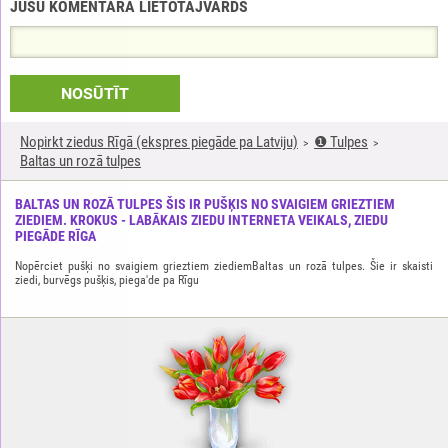
JŪSU KOMENTĀRA LIETOTĀJVĀRDS
NOSŪTĪT
Nopirkt ziedus Rīgā (ekspres piegāde pa Latviju)
❶ Tulpes
Baltas un rozā tulpes
BALTAS UN ROZĀ TULPES ŠIS IR PUŠĶIS NO SVAIGIEM GRIEZTIEM
ZIEDIEM. KROKUS - LABĀKAIS ZIEDU INTERNETA VEIKALS, ZIEDU
PIEGĀDE RĪGA
Nopērciet pušķi no svaigiem grieztiem ziediemBaltas un rozā tulpes. Šie ir skaisti
ziedi, burvēgs pušķis, piega'de pa Rīgu