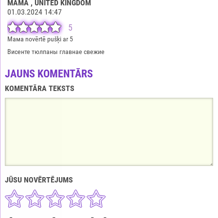
МАМА
, UNITED KINGDOM
01.03.2024 14:47
5
Мама novērtē pušķi ar 5
Висенте тюлпаны главнае свежие
JAUNS KOMENTĀRS
KOMENTĀRA TEKSTS
JŪSU NOVĒRTĒJUMS