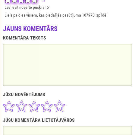
5
Lev levit novērtē pušķi ar 5
Liels paldies visiem, kas piedalījās pasūtījuma 167970 izpildē!
JAUNS KOMENTĀRS
KOMENTĀRA TEKSTS
JŪSU NOVĒRTĒJUMS
JŪSU KOMENTĀRA LIETOTĀJVĀRDS