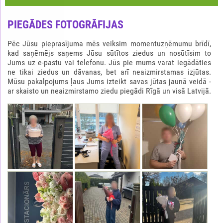
PIEGĀDES FOTOGRĀFIJAS
Pēc Jūsu pieprasījuma mēs veiksim momentuzņēmumu brīdī,
kad saņēmējs saņems Jūsu sūtītos ziedus un nosūtīsim to
Jums uz e-pastu vai telefonu. Jūs pie mums varat iegādāties
ne tikai ziedus un dāvanas, bet arī neaizmirstamas izjūtas.
Mūsu pakalpojums ļaus Jums izteikt savas jūtas jaunā veidā -
ar skaisto un neaizmirstamo ziedu piegādi Rīgā un visā Latvijā.