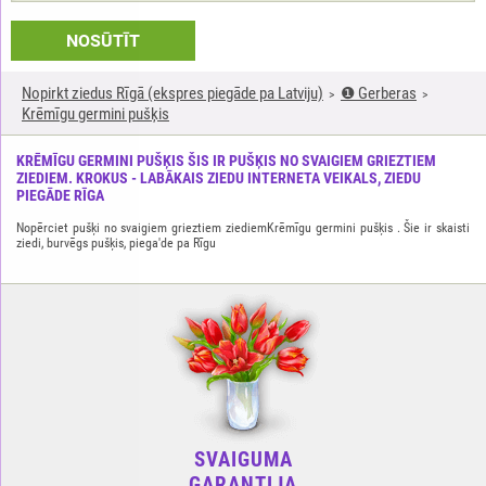
NOSŪTĪT
Nopirkt ziedus Rīgā (ekspres piegāde pa Latviju)
❶ Gerberas
Krēmīgu germini pušķis
KRĒMĪGU GERMINI PUŠĶIS ŠIS IR PUŠĶIS NO SVAIGIEM GRIEZTIEM
ZIEDIEM. KROKUS - LABĀKAIS ZIEDU INTERNETA VEIKALS, ZIEDU
PIEGĀDE RĪGA
Nopērciet pušķi no svaigiem grieztiem ziediemKrēmīgu germini pušķis . Šie ir skaisti
ziedi, burvēgs pušķis, piega'de pa Rīgu
SVAIGUMA
GARANTIJA