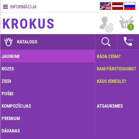
INFORMĀCIJA
Kontakti
KROKUS
Piegādes
1
nosacījumi
GARANTIJAS
KATALOGS
Kā
JAUNUMI
KĀDA CENA?
apmaksāt?
ROZES
KAM PĀRSTEIGUMS?
Kā
noformēt
ZIEDI
KĀDS IEMESLS?
pasūtījumu?
PUŠĶI
KOMPOZĪCIJAS
ATSAUKSMES
PREMIUM
DĀVANAS