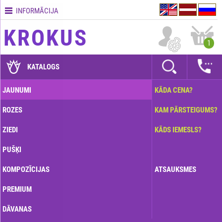
INFORMĀCIJA
Kontakti
KROKUS
Piegādes
1
nosacījumi
GARANTIJAS
KATALOGS
Kā
JAUNUMI
KĀDA CENA?
apmaksāt?
ROZES
KAM PĀRSTEIGUMS?
Kā
noformēt
ZIEDI
KĀDS IEMESLS?
pasūtījumu?
PUŠĶI
KOMPOZĪCIJAS
ATSAUKSMES
PREMIUM
DĀVANAS