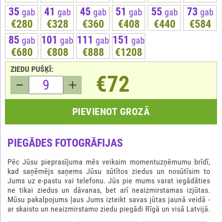
35
41
45
51
55
73
gab
gab
gab
gab
gab
gab
€280
€328
€360
€408
€440
€584
85
101
111
151
gab
gab
gab
gab
€680
€808
€888
€1208
ZIEDU PUŠĶĪ:
€72
PIEVIENOT GROZĀ
PIEGĀDES FOTOGRĀFIJAS
Pēc Jūsu pieprasījuma mēs veiksim momentuzņēmumu brīdī,
kad saņēmējs saņems Jūsu sūtītos ziedus un nosūtīsim to
Jums uz e-pastu vai telefonu. Jūs pie mums varat iegādāties
ne tikai ziedus un dāvanas, bet arī neaizmirstamas izjūtas.
Mūsu pakalpojums ļaus Jums izteikt savas jūtas jaunā veidā -
ar skaisto un neaizmirstamo ziedu piegādi Rīgā un visā Latvijā.