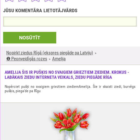
JŪSU KOMENTĀRA LIETOTĀJVĀRDS
NOSŪTĪT
Nopirkt ziedus Rīgā (ekspres piegāde pa Latviju)
❶ Peonveidīgās rozes
Amelija
AMELIJA ŠIS IR PUŠĶIS NO SVAIGIEM GRIEZTIEM ZIEDIEM. KROKUS -
LABĀKAIS ZIEDU INTERNETA VEIKALS, ZIEDU PIEGĀDE RĪGA
Nopērciet pušķi no svaigiem grieztiem ziediemAmelija. Šie ir skaisti ziedi, burvēgs
pušķis, piega'de pa Rīgu