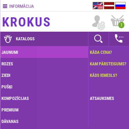
INFORMĀCIJA
Kontakti
KROKUS
Piegādes
1
nosacījumi
GARANTIJAS
KATALOGS
Kā
JAUNUMI
KĀDA CENA?
apmaksāt?
ROZES
KAM PĀRSTEIGUMS?
Kā
noformēt
ZIEDI
KĀDS IEMESLS?
pasūtījumu?
PUŠĶI
KOMPOZĪCIJAS
ATSAUKSMES
PREMIUM
DĀVANAS