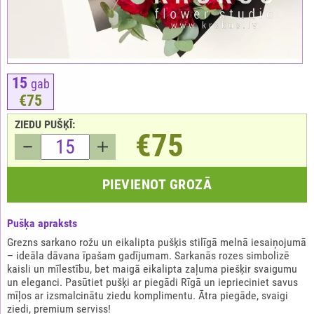
15
gab
€75
ZIEDU PUŠĶĪ:
€75
PIEVIENOT GROZĀ
Pušķа apraksts
Grezns sarkano rožu un eikalipta pušķis stilīgā melnā iesaiņojumā
– ideāla dāvana īpašam gadījumam. Sarkanās rozes simbolizē
kaisli un mīlestību, bet maigā eikalipta zaļuma piešķir svaigumu
un eleganci. Pasūtiet pušķi ar piegādi Rīgā un ieprieciniet savus
mīļos ar izsmalcinātu ziedu komplimentu. Ātra piegāde, svaigi
ziedi, premium serviss!