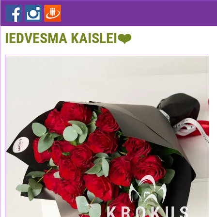
IEDVESMA KAISLEI❤️