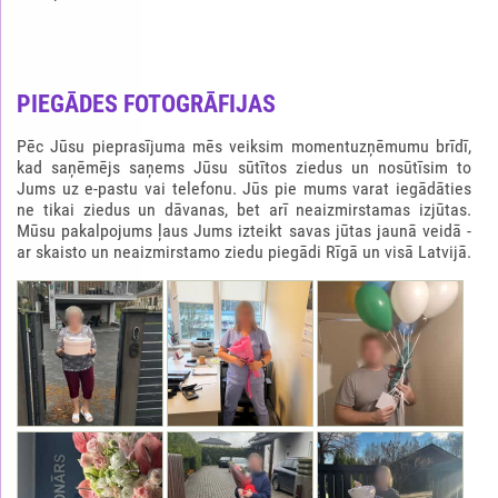
PIEGĀDES FOTOGRĀFIJAS
Pēc Jūsu pieprasījuma mēs veiksim momentuzņēmumu brīdī,
kad saņēmējs saņems Jūsu sūtītos ziedus un nosūtīsim to
Jums uz e-pastu vai telefonu. Jūs pie mums varat iegādāties
ne tikai ziedus un dāvanas, bet arī neaizmirstamas izjūtas.
Mūsu pakalpojums ļaus Jums izteikt savas jūtas jaunā veidā -
ar skaisto un neaizmirstamo ziedu piegādi Rīgā un visā Latvijā.