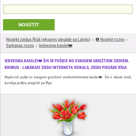
NOSŪTĪT
Nopirkt ziedus Rīgā (ekspres piegāde pa Latviju)
❶ Nopirkt rozes
Sarkanas rozes
Iedvesma kaislei❤️
IEDVESMA KAISLEI❤️ ŠIS IR PUŠĶIS NO SVAIGIEM GRIEZTIEM ZIEDIEM.
KROKUS - LABĀKAIS ZIEDU INTERNETA VEIKALS, ZIEDU PIEGĀDE RĪGA
Nopērciet pušķi no svaigiem grieztiem ziediemIedvesma kaislei❤️. Šie ir skaisti ziedi,
burvēgs pušķis, piega'de pa Rīgu