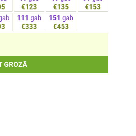
05
€123
€135
€153
gab
111
gab
151
gab
03
€333
€453
T GROZĀ