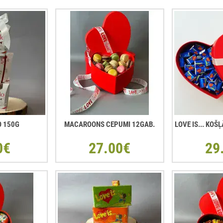
O 150G
MACAROONS CEPUMI 12GAB.
LOVE IS... KO
0€
27.00€
29