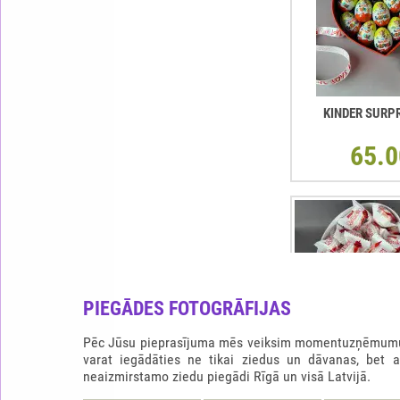
KINDER SURP
65.0
PIEGĀDES FOTOGRĀFIJAS
Pēc Jūsu pieprasījuma mēs veiksim momentuzņēmumu b
varat iegādāties ne tikai ziedus un dāvanas, bet 
neaizmirstamo ziedu piegādi Rīgā un visā Latvijā.