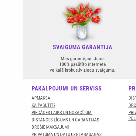
SVAIGUMA GARANTIJA
Mēs garantējam Jums
100% pasūtīto interneta
veikalā krokus.lv ziedu svaigumu.
PAKALPOJUMI UN SERVISS
PR
APMAKSA
DIS
KĀ PASŪTĪT?
DRO
PIEGĀDES LAIKS UN NOSACĪJUMI
PRI
POL
DISTANCES LĪGUMS UN GARANTIJAS
DROŠIE MAKSĀJUMI
PRIVĀTUMA UN DATU UZGLABĀŠANAS