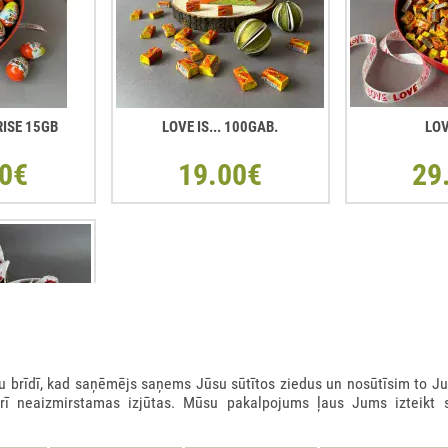
RISE 15GB
LOVE IS... 100GAB.
LOV
0€
19.00€
29
rīdī, kad saņēmējs saņems Jūsu sūtītos ziedus un nosūtīsim to Ju
arī neaizmirstamas izjūtas. Mūsu pakalpojums ļaus Jums izteikt 