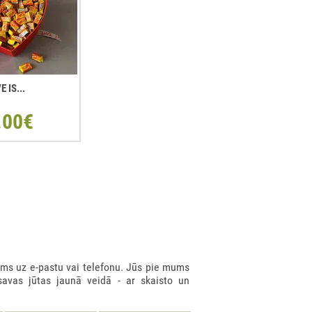
E IS...
.00€
ms uz e-pastu vai telefonu. Jūs pie mums
savas jūtas jaunā veidā - ar skaisto un