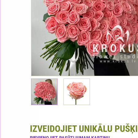
IZVEIDOJIET UNIKĀLU PUŠĶI
PIEVIENOJIET PASŪTIJUMAM KARTIŅU