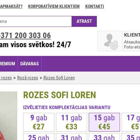
 APMAKSĀT?
KORPORATĪVIEM KLIENTIEM
KONTAKTI
+371
200 303 06
KLIEN
Atsauk
am visos svētkos! 24/7
Foto-ats
REMIUM
DĀVANAS
 rozes
Rozā rozes
Rozes Sofi Loren
ROZES SOFI LOREN
IZVĒLIETIES KOMPLEKTĀCIJAS VARIANTU
9
gab
11
gab
15
gab
17
g
€27
€33
€45
€5
25
gab
31
gab
33
gab
35
g