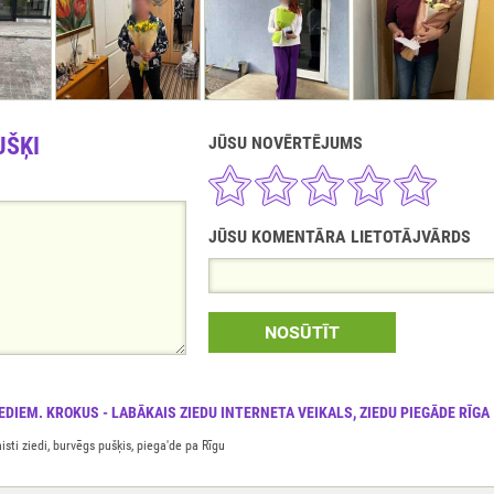
UŠĶI
JŪSU NOVĒRTĒJUMS
JŪSU KOMENTĀRA LIETOTĀJVĀRDS
NOSŪTĪT
IEDIEM. KROKUS - LABĀKAIS ZIEDU INTERNETA VEIKALS, ZIEDU PIEGĀDE RĪGA
sti ziedi, burvēgs pušķis, piega'de pa Rīgu