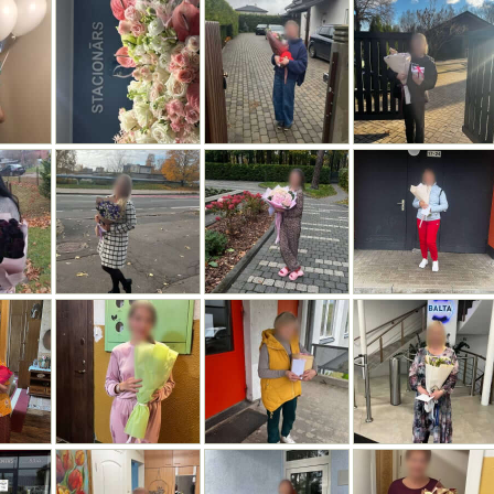
 KASTE 900GR
0€