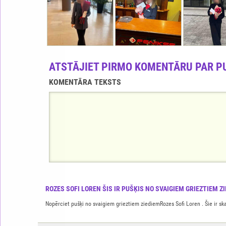
ATSTĀJIET PIRMO KOMENTĀRU PAR P
KOMENTĀRA TEKSTS
ROZES SOFI LOREN ŠIS IR PUŠĶIS NO SVAIGIEM GRIEZTIEM Z
Nopērciet pušķi no svaigiem grieztiem ziediemRozes Sofi Loren . Šie ir skai