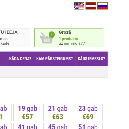
TU IEEJA
Grozā
1
smes
1 produkts
kaite
uz summu €77
KĀDA CENA?
KAM PĀRSTEIGUMS?
KĀDS IEMESLS?
ab
19
gab
21
gab
23
gab
1
€57
€63
€69
ab
41
gab
45
gab
51
gab