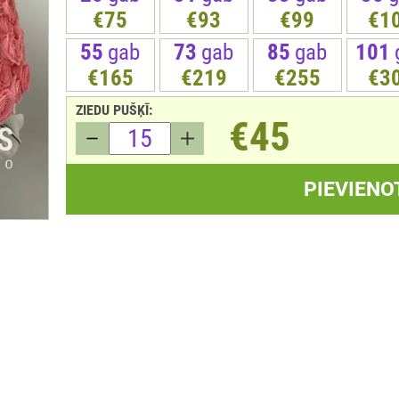
€75
€93
€99
€1
55
gab
73
gab
85
gab
101
€165
€219
€255
€3
ZIEDU PUŠĶĪ:
€45
PIEVIENO