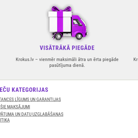
VISĀTRĀKĀ PIEGĀDE
Krokus.lv – vienmēr maksimāli ātra un ērta piegāde
Kr
pasūtījuma dienā.
EČU KATEGORIJAS
TANCES LĪGUMS UN GARANTIJAS
ŠIE MAKSĀJUMI
VĀTUMA UN DATU UZGLABĀŠANAS
ITIKA