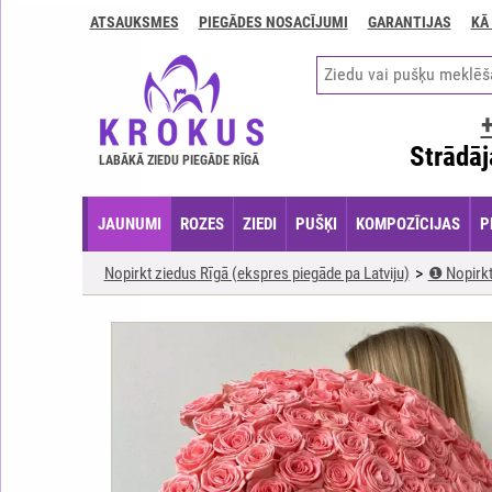
ATSAUKSMES
PIEGĀDES NOSACĪJUMI
GARANTIJAS
KĀ
Kontakti
Piegādes
nosacījumi
GARANTIJAS
Strādāj
LABĀKĀ ZIEDU PIEGĀDE RĪGĀ
Kā
apmaksāt?
JAUNUMI
ROZES
ZIEDI
PUŠĶI
KOMPOZĪCIJAS
P
Kā
noformēt
Nopirkt ziedus Rīgā (ekspres piegāde pa Latviju)
❶ Nopirkt
pasūtījumu?