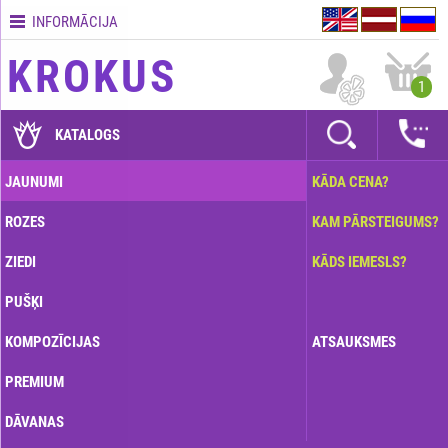
INFORMĀCIJA
Kontakti
KROKUS
Piegādes
1
nosacījumi
GARANTIJAS
KATALOGS
Kā
JAUNUMI
KĀDA CENA?
apmaksāt?
ROZES
KAM PĀRSTEIGUMS?
Kā
noformēt
ZIEDI
KĀDS IEMESLS?
pasūtījumu?
PUŠĶI
KOMPOZĪCIJAS
ATSAUKSMES
PREMIUM
DĀVANAS