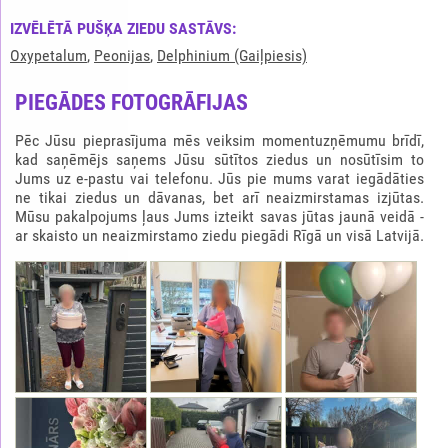
IZVĒLĒTĀ PUŠĶA ZIEDU SASTĀVS:
Oxypetalum
,
Peonijas
,
Delphinium (Gaiļpiesis)
PIEGĀDES FOTOGRĀFIJAS
Pēc Jūsu pieprasījuma mēs veiksim momentuzņēmumu brīdī,
kad saņēmējs saņems Jūsu sūtītos ziedus un nosūtīsim to
Jums uz e-pastu vai telefonu. Jūs pie mums varat iegādāties
ne tikai ziedus un dāvanas, bet arī neaizmirstamas izjūtas.
Mūsu pakalpojums ļaus Jums izteikt savas jūtas jaunā veidā -
ar skaisto un neaizmirstamo ziedu piegādi Rīgā un visā Latvijā.