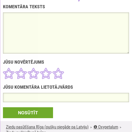
KOMENTĀRA TEKSTS
JŪSU NOVĒRTĒJUMS
JŪSU KOMENTĀRA LIETOTĀJVĀRDS
NOSŪTĪT
Ziedu pasūtīšana Rīga (pušķu piegāde pa Latviju)
❶ Oxypetalum