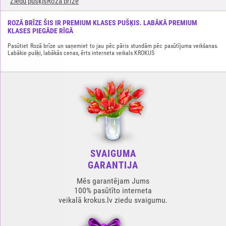
Ziedu pušķisRozā brīze
ROZĀ BRĪZE ŠIS IR PREMIUM KLASES PUŠĶIS. LABĀKĀ PREMIUM
KLASES PIEGĀDE RĪGĀ
Pasūtiet Rozā brīze un saņemiet to jau pēc pāris stundām pēc pasūtījuma veikšanas.
Labākie pušķi, labākās cenas, ērts interneta veikals KROKUS
SVAIGUMA
GARANTIJA
Mēs garantējam Jums
100% pasūtīto interneta
veikalā krokus.lv ziedu svaigumu.