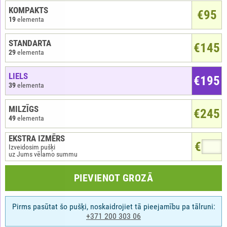
KOMPAKTS
€
95
19
elementa
STANDARTA
€145
29
elementa
LIELS
€195
39
elementa
MILZĪGS
€245
49
elementa
EKSTRA IZMĒRS
€
Izveidosim pušķi
uz Jums vēlamo summu
PIEVIENOT GROZĀ
Pirms pasūtat šo pušķi, noskaidrojiet tā pieejamību pa tālruni:
+371
200 303 06