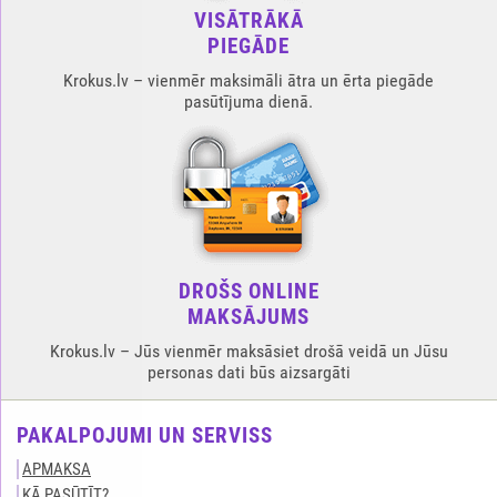
VISĀTRĀKĀ
PIEGĀDE
Krokus.lv – vienmēr maksimāli ātra un ērta piegāde
pasūtījuma dienā.
DROŠS ONLINE
MAKSĀJUMS
Krokus.lv – Jūs vienmēr maksāsiet drošā veidā un Jūsu
personas dati būs aizsargāti
PAKALPOJUMI UN SERVISS
APMAKSA
KĀ PASŪTĪT?