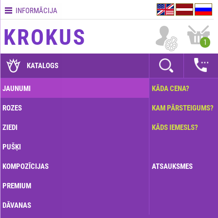
INFORMĀCIJA
Kontakti
KROKUS
Piegādes
1
nosacījumi
GARANTIJAS
KATALOGS
Kā
JAUNUMI
KĀDA CENA?
apmaksāt?
ROZES
KAM PĀRSTEIGUMS?
Kā
noformēt
ZIEDI
KĀDS IEMESLS?
pasūtījumu?
PUŠĶI
KOMPOZĪCIJAS
ATSAUKSMES
PREMIUM
DĀVANAS