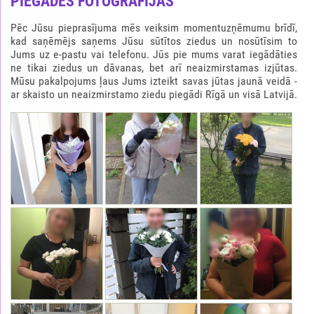
PIEGĀDES FOTOGRĀFIJAS
Pēc Jūsu pieprasījuma mēs veiksim momentuzņēmumu brīdī,
kad saņēmējs saņems Jūsu sūtītos ziedus un nosūtīsim to
Jums uz e-pastu vai telefonu. Jūs pie mums varat iegādāties
ne tikai ziedus un dāvanas, bet arī neaizmirstamas izjūtas.
Mūsu pakalpojums ļaus Jums izteikt savas jūtas jaunā veidā -
ar skaisto un neaizmirstamo ziedu piegādi Rīgā un visā Latvijā.