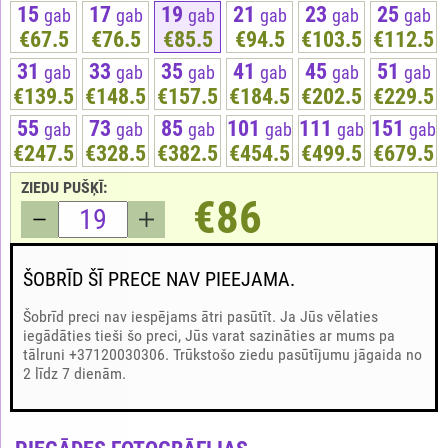
15
17
19
21
23
25
gab
gab
gab
gab
gab
gab
€67.5
€76.5
€85.5
€94.5
€103.5
€112.5
31
33
35
41
45
51
gab
gab
gab
gab
gab
gab
€139.5
€148.5
€157.5
€184.5
€202.5
€229.5
55
73
85
101
111
151
gab
gab
gab
gab
gab
gab
€247.5
€328.5
€382.5
€454.5
€499.5
€679.5
ZIEDU PUŠĶĪ:
€86
ŠOBRĪD ŠĪ PRECE NAV PIEEJAMA.
Šobrīd preci nav iespējams ātri pasūtīt. Ja Jūs vēlaties
iegādāties tieši šo preci, Jūs varat sazināties ar mums pa
tālruni +37120030306. Trūkstošo ziedu pasūtījumu jāgaida no
2 līdz 7 dienām.