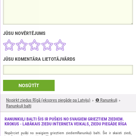
JŪSU NOVĒRTĒJUMS
JŪSU KOMENTĀRA LIETOTĀJVĀRDS
NOSŪTĪT
Nopirkt ziedus Rīgā (ekspres piegāde pa Latviju)
❶ Ranunkuļi
Ranunkuļi balti
RANUNKUĻI BALTI ŠIS IR PUŠĶIS NO SVAIGIEM GRIEZTIEM ZIEDIEM.
KROKUS - LABĀKAIS ZIEDU INTERNETA VEIKALS, ZIEDU PIEGĀDE RĪGA
Nopērciet pušķi no svaigiem grieztiem ziediemRanunkuļi balti. Šie ir skaisti ziedi,