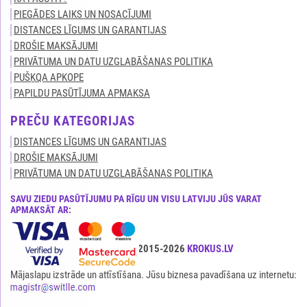
PIEGĀDES LAIKS UN NOSACĪJUMI
DISTANCES LĪGUMS UN GARANTIJAS
DROŠIE MAKSĀJUMI
PRIVĀTUMA UN DATU UZGLABĀŠANAS POLITIKA
PUŠĶQA APKOPE
PAPILDU PASŪTĪJUMA APMAKSA
PREČU KATEGORIJAS
DISTANCES LĪGUMS UN GARANTIJAS
DROŠIE MAKSĀJUMI
PRIVĀTUMA UN DATU UZGLABĀŠANAS POLITIKA
SAVU ZIEDU PASŪTĪJUMU PA RĪGU UN VISU LATVIJU JŪS VARAT
APMAKSĀT AR:
Visas tiesības ir aizsargātas© 2015-2026
KROKUS.LV
Mājaslapu izstrāde un attīstīšana. Jūsu biznesa pavadīšana uz internetu: