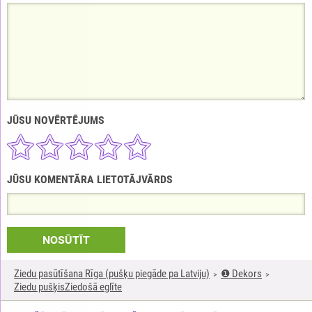
JŪSU NOVĒRTĒJUMS
JŪSU KOMENTĀRA LIETOTĀJVĀRDS
NOSŪTĪT
Ziedu pasūtīšana Rīga (pušķu piegāde pa Latviju)
❶ Dekors
Ziedu pušķisZiedošā eglīte