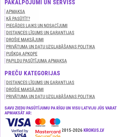
PAKALPOJUMI UN SERVISS
APMAKSA
KĀ PASŪTĪT?
PIEGĀDES LAIKS UN NOSACĪJUMI
DISTANCES LĪGUMS UN GARANTIJAS
DROŠIE MAKSĀJUMI
PRIVĀTUMA UN DATU UZGLABĀŠANAS POLITIKA
PUŠĶQA APKOPE
PAPILDU PASŪTĪJUMA APMAKSA
PREČU KATEGORIJAS
DISTANCES LĪGUMS UN GARANTIJAS
DROŠIE MAKSĀJUMI
PRIVĀTUMA UN DATU UZGLABĀŠANAS POLITIKA
SAVU ZIEDU PASŪTĪJUMU PA RĪGU UN VISU LATVIJU JŪS VARAT
APMAKSĀT AR:
Visas tiesības ir aizsargātas© 2015-2026
KROKUS.LV