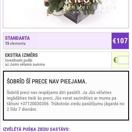
STANDARTA
€
107
15
elementa
EKSTRA IZMĒRS
€
Izveidosim pušķi
uz Jums vēlamo summu
ŠOBRĪD ŠĪ PRECE NAV PIEEJAMA.
Šobrīd preci nav iespējams ātri pasūtīt. Ja Jūs vēlaties
iegādāties tieši šo preci, Jūs varat sazināties ar mums pa
tālruni +37120030306. Trūkstošo ziedu pasūtījumu jāgaida no
2 līdz 7 dienām.
IZVĒLĒTĀ PUŠĶA ZIEDU SASTĀVS: