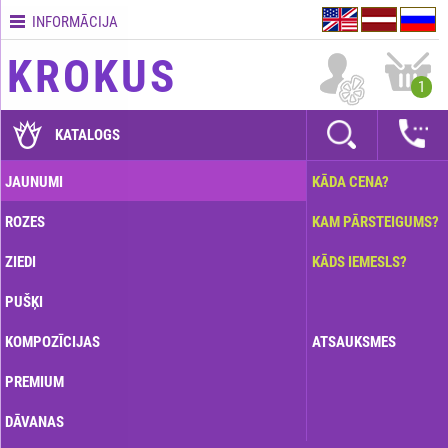
INFORMĀCIJA
Kontakti
KROKUS
Piegādes
1
nosacījumi
GARANTIJAS
KATALOGS
Kā
JAUNUMI
KĀDA CENA?
apmaksāt?
ROZES
KAM PĀRSTEIGUMS?
Kā
noformēt
ZIEDI
KĀDS IEMESLS?
pasūtījumu?
PUŠĶI
KOMPOZĪCIJAS
ATSAUKSMES
PREMIUM
DĀVANAS