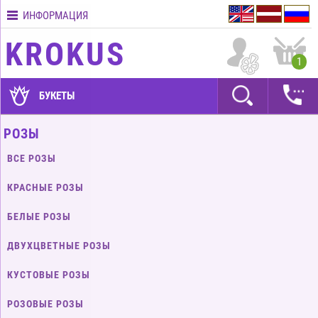
ИНФОРМАЦИЯ
Контакты
KROKUS
Условия
1
доставки
ГАРАНТИИ
БУКЕТЫ
Как
РОЗЫ
оплатить?
ВСЕ РОЗЫ
Как
оформить
КРАСНЫЕ РОЗЫ
заказ?
БЕЛЫЕ РОЗЫ
ДВУХЦВЕТНЫЕ РОЗЫ
КУСТОВЫЕ РОЗЫ
РОЗОВЫЕ РОЗЫ