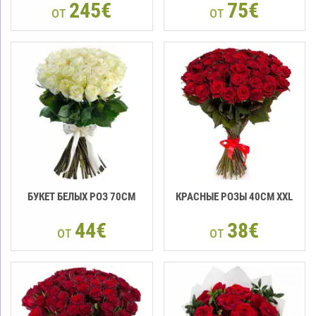
245€
75€
от
от
БУКЕТ БЕЛЫХ РОЗ 70CM
КРАСНЫЕ РОЗЫ 40CМ XXL
44€
38€
от
от