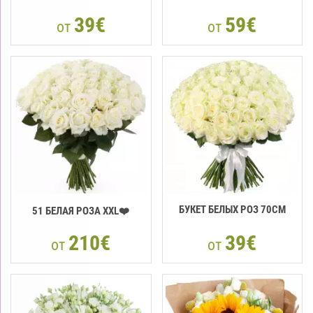
39€
59€
от
от
БУКЕТ БЕЛЫХ РОЗ 70СМ
51 БЕЛАЯ РОЗА XXL❤️
210€
39€
от
от