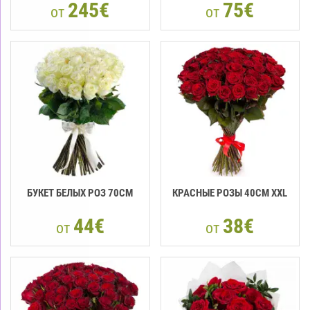
245€
75€
от
от
БУКЕТ БЕЛЫХ РОЗ 70CM
КРАСНЫЕ РОЗЫ 40CМ XXL
44€
38€
от
от