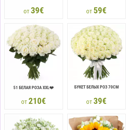
39€
59€
от
от
БУКЕТ БЕЛЫХ РОЗ 70СМ
51 БЕЛАЯ РОЗА XXL❤️
210€
39€
от
от