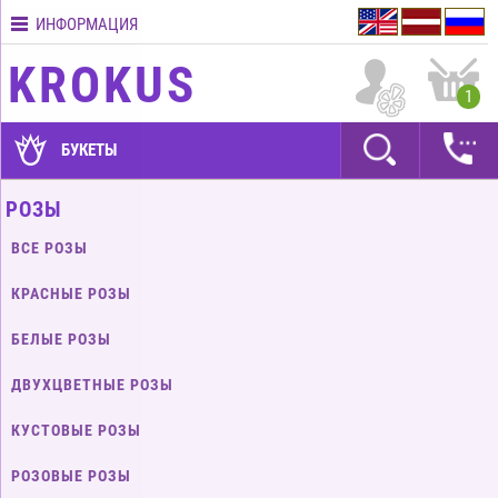
ИНФОРМАЦИЯ
Контакты
KROKUS
Условия
1
доставки
ГАРАНТИИ
БУКЕТЫ
Как
РОЗЫ
оплатить?
ВСЕ РОЗЫ
Как
оформить
КРАСНЫЕ РОЗЫ
заказ?
БЕЛЫЕ РОЗЫ
ДВУХЦВЕТНЫЕ РОЗЫ
КУСТОВЫЕ РОЗЫ
РОЗОВЫЕ РОЗЫ