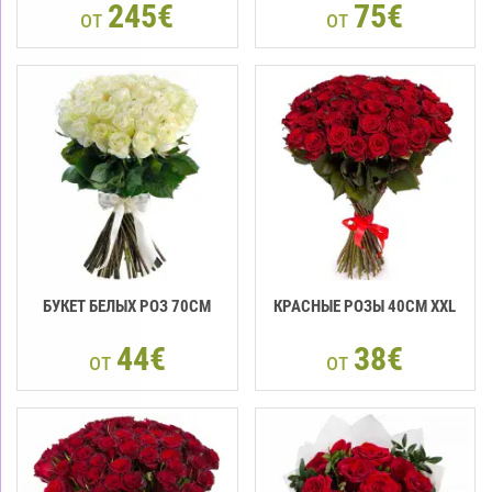
245€
75€
от
от
БУКЕТ БЕЛЫХ РОЗ 70CM
КРАСНЫЕ РОЗЫ 40CМ XXL
44€
38€
от
от