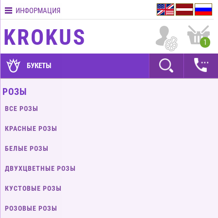
ИНФОРМАЦИЯ
Контакты
KROKUS
Условия
1
доставки
ГАРАНТИИ
БУКЕТЫ
Как
РОЗЫ
оплатить?
ВСЕ РОЗЫ
Как
оформить
КРАСНЫЕ РОЗЫ
заказ?
БЕЛЫЕ РОЗЫ
ДВУХЦВЕТНЫЕ РОЗЫ
КУСТОВЫЕ РОЗЫ
РОЗОВЫЕ РОЗЫ