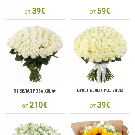
39€
59€
от
от
БУКЕТ БЕЛЫХ РОЗ 70СМ
51 БЕЛАЯ РОЗА XXL❤️
210€
39€
от
от