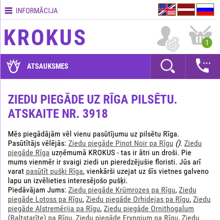
INFORMĀCIJA
Kontakti
KROKUS
Piegādes
1
nosacījumi
GARANTIJAS
ATSAUKSMES
Kā
apmaksāt?
ZIEDU PIEGĀDE UZ RĪGA PILSĒTU.
ATSKAITE NR. 3918
Kā
noformēt
pasūtījumu?
Mēs piegādājām vēl vienu pasūtījumu uz pilsētu Rīga.
Pasūtītājs vēlējās:
Ziedu piegāde Pinot Noir pa Rīgu
()
.
Ziedu
piegāde Rīga
uzņēmumā KROKUS - tas ir ātri un droši. Pie
mums vienmēr ir svaigi ziedi un pieredzējušie floristi. Jūs arī
varat
pasūtīt pušķi Rīga
, vienkārši uzejat uz šīs vietnes galveno
lapu un izvēlieties interesējošo pušķi.
Piedāvājam Jums:
Ziedu piegāde Krūmrozes pa Rīgu
,
Ziedu
piegāde Lotoss pa Rīgu
,
Ziedu piegāde Orhidejas pa Rīgu
,
Ziedu
piegāde Alstremērija pa Rīgu
,
Ziedu piegāde Ornithogalum
(Baltstarīte) pa Rīgu
,
Ziedu piegāde Eryngium pa Rīgu
,
Ziedu