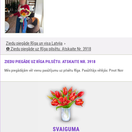
Ziedu piegāde Rīga un visa Latvija
❶ Ziedu piegāde uz Rīga pilsētu. Atskaite Nr. 3918
ZIEDU PIEGĀDE UZ RĪGA PILSĒTU. ATSKAITE NR. 3918
Mēs piegādājām vēl vienu pasūtījumu uz pilsētu Rīga. Pasūtītājs vēlējās: Pinot Noir
SVAIGUMA