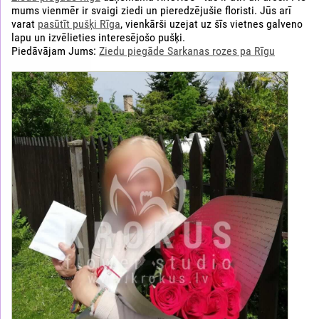
mums vienmēr ir svaigi ziedi un pieredzējušie floristi. Jūs arī
varat
pasūtīt pušķi Rīga
, vienkārši uzejat uz šīs vietnes galveno
lapu un izvēlieties interesējošo pušķi.
Piedāvājam Jums:
Ziedu piegāde Sarkanas rozes pa Rīgu