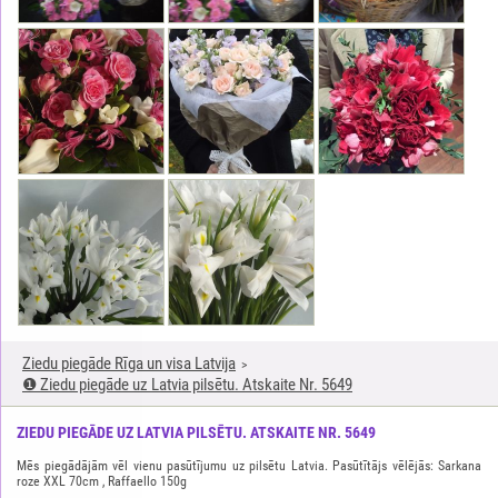
Ziedu piegāde Rīga un visa Latvija
❶ Ziedu piegāde uz Latvia pilsētu. Atskaite Nr. 5649
ZIEDU PIEGĀDE UZ LATVIA PILSĒTU. ATSKAITE NR. 5649
Mēs piegādājām vēl vienu pasūtījumu uz pilsētu Latvia. Pasūtītājs vēlējās: Sarkana
roze XXL 70cm , Raffaello 150g