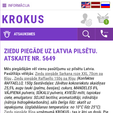
INFORMĀCIJA
Kontakti
KROKUS
Piegādes
1
nosacījumi
GARANTIJAS
ATSAUKSMES
Kā
apmaksāt?
ZIEDU PIEGĀDE UZ LATVIA PILSĒTU.
ATSKAITE NR. 5649
Kā
noformēt
pasūtījumu?
Mēs piegādājām vēl vienu pasūtījumu uz pilsētu Latvia.
Pasūtītājs vēlējās:
Ziedu piegāde Sarkana roze XXL 70cm pa
Rīgu
,
Ziedu piegāde Raffaello 150g pa Rīgu
(Konfektes
RAFFAELLO, 150g Sastāvdaļas: žāvētas kokosriekstu skaidiņas
25,5%, augu tauki (palmu, basijas), cukurs, MANDELES 8%,
VĀJPIENA pulveris, SŪKALU pulveris, KVIEŠU milti, tapiokas
ciete, emulgators: SOJAS lecitīns; aromatizētāji, irdinātājs
(nātrija hidrogēnkarbonāts), sāls Derīgs līdz: skatīt uz
iepakojuma. Uzglabāšanas temperatūra: no 10°C līdz 25°C)
.
Ziedu piegāde Rīga
uzņēmumā KROKUS - tas ir ātri un droši. Pie