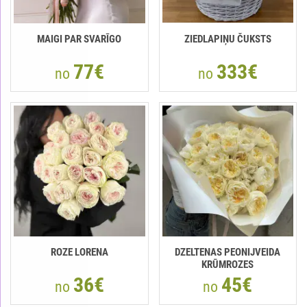
MAIGI PAR SVARĪGO
ZIEDLAPIŅU ČUKSTS
77€
333€
no
no
ROZE LORENA
DZELTENAS PEONIJVEIDA
KRŪMROZES
36€
45€
no
no