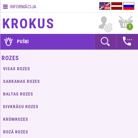
INFORMĀCIJA
Kontakti
KROKUS
Piegādes
1
nosacījumi
GARANTIJAS
PUŠĶI
Kā
ROZES
apmaksāt?
VISAS ROZES
Kā
noformēt
SARKANAS ROZES
pasūtījumu?
BALTAS ROZES
DIVKRĀSU ROZES
KRŪMROZES
ROZĀ ROZES