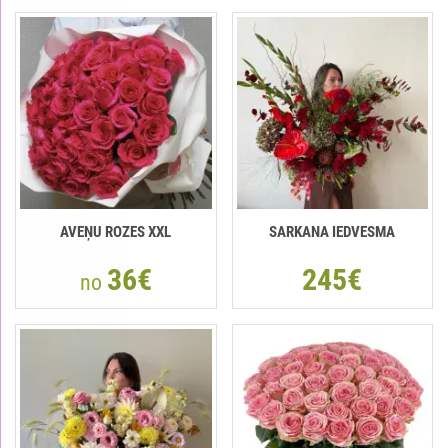
AVEŅU ROZES XXL
SARKANA IEDVESMA
36€
245€
no