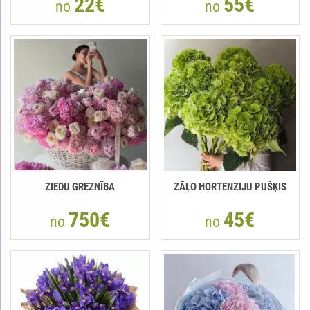
22€
55€
no
no
ZIEDU GREZNĪBA
ZĀĻO HORTENZIJU PUŠĶIS
750€
45€
no
no