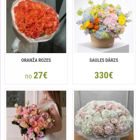
ORANŽA ROZES
SAULES DĀRZS
27€
330€
no