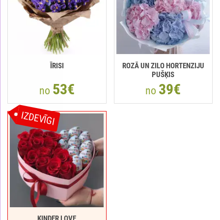
ĪRISI
ROZĀ UN ZILO HORTENZIJU
PUŠĶIS
53€
39€
no
no
IZDEVĪGI
KINDER LOVE