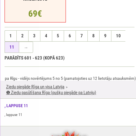
69€
1
2
3
4
5
6
7
8
9
10
11
→
PARĀDĪTS
601
-
623
(KOPĀ
623
)
pa Rīgu
-
vidējs novērtējums
5
no
5
(pamatojoties uz
12
lietotāju atsauksmēm)
Ziedu piegāde Rīga un visa Latvija
❶ Ziedu pasūtīšana Rīga (pušķu piegāde pa Latviju)
, LAPPUSE 11
, lappuse 11