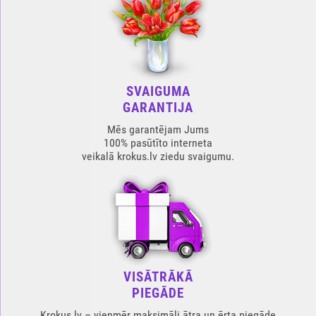
SVAIGUMA
GARANTIJA
Mēs garantējam Jums
100% pasūtīto interneta
veikalā krokus.lv ziedu svaigumu.
VISĀTRĀKĀ
PIEGĀDE
Krokus.lv – vienmēr maksimāli ātra un ērta piegāde