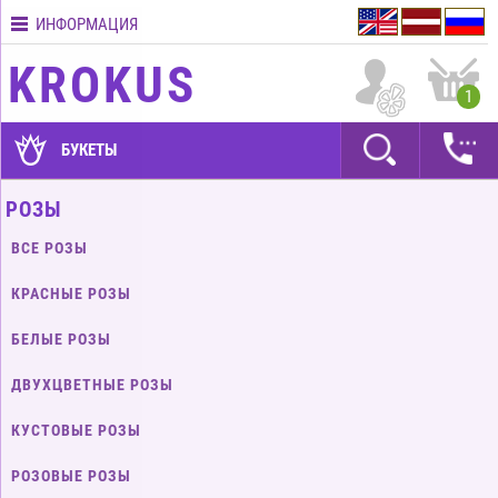
ИНФОРМАЦИЯ
Контакты
KROKUS
Условия
1
доставки
ГАРАНТИИ
БУКЕТЫ
Как
РОЗЫ
оплатить?
ВСЕ РОЗЫ
Как
оформить
КРАСНЫЕ РОЗЫ
заказ?
БЕЛЫЕ РОЗЫ
ДВУХЦВЕТНЫЕ РОЗЫ
КУСТОВЫЕ РОЗЫ
РОЗОВЫЕ РОЗЫ