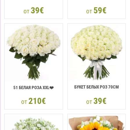
39€
59€
от
от
БУКЕТ БЕЛЫХ РОЗ 70СМ
51 БЕЛАЯ РОЗА XXL❤️
210€
39€
от
от