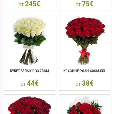
245€
75€
от
от
БУКЕТ БЕЛЫХ РОЗ 70CM
КРАСНЫЕ РОЗЫ 40CМ XXL
44€
38€
от
от