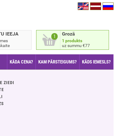
TU IEEJA
Grozā
1
smes
1 produkts
kaite
uz summu €77
KĀDA CENA?
KAM PĀRSTEIGUMS?
KĀDS IEMESLS?
E ZIEDI
TE
ĻI
ZS