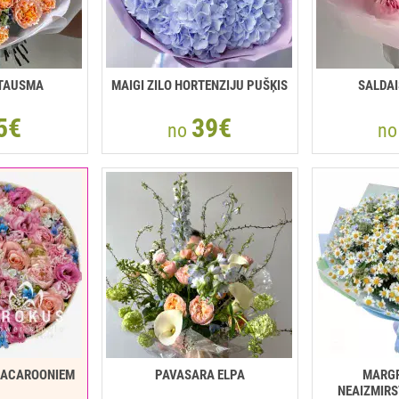
ĪTAUSMA
MAIGI ZILO HORTENZIJU PUŠĶIS
SALDA
5€
39€
no
n
MACAROONIEM
PAVASARA ELPA
MARGR
NEAIZMIRS