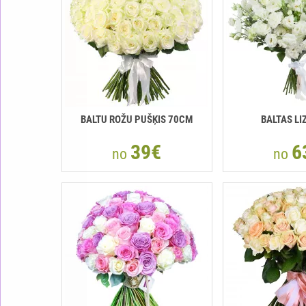
BALTU ROŽU PUŠĶIS 70CM
BALTAS LI
39€
6
no
no