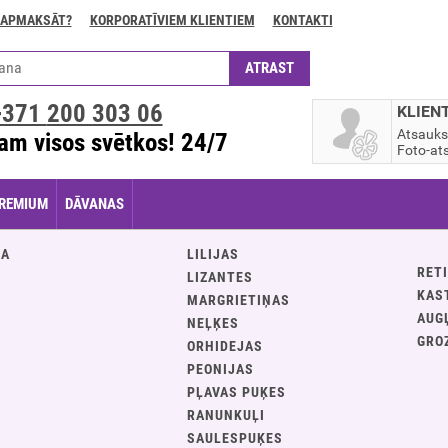
 APMAKSĀT?
KORPORATĪVIEM KLIENTIEM
KONTAKTI
+371
200 303 06
KLIEN
Atsauk
am visos svētkos! 24/7
Foto-ats
REMIUM
DĀVANAS
JA
LILIJAS
RETI
LIZANTES
KAS
MARGRIETIŅAS
AUG
NEĻĶES
GRO
ORHIDEJAS
PEONIJAS
PĻAVAS PUĶES
S
RANUNKUĻI
SAULESPUĶES