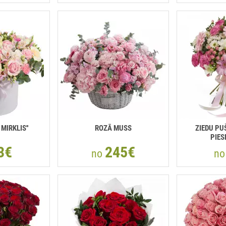
 MIRKLIS''
ROZĀ MUSS
ZIEDU PU
PIES
3€
245€
no
n