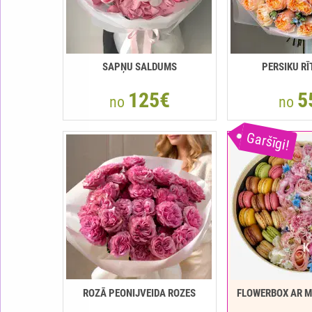
SAPŅU SALDUMS
PERSIKU R
125€
5
no
no
Garšīgi!
ROZĀ PEONIJVEIDA ROZES
FLOWERBOX AR 