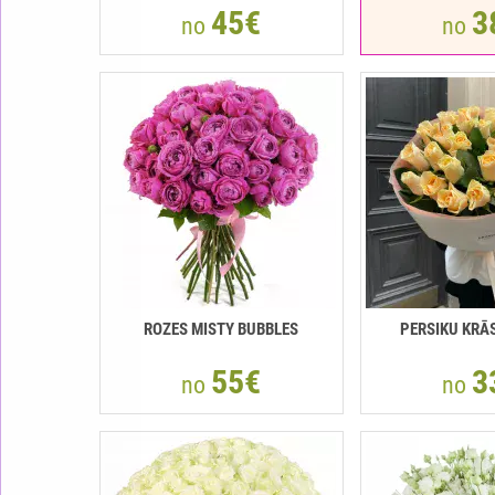
45€
3
no
no
ROZES MISTY BUBBLES
РERSIKU KRĀ
55€
3
no
no