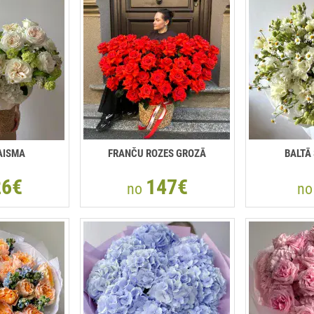
AISMA
FRANČU ROZES GROZĀ
BALTĀ
26€
147€
no
n