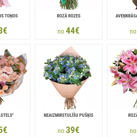
OS TOŅOS
ROZĀ ROZES
AVEŅKRĀS
3€
44€
no
n
ASTELS''
NEAIZMIRSTULĪŠU PUŠĶIS
ROZĀ
5€
39€
no
n