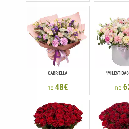
GABRIELLA
''MĪLESTĪBAS
48€
6
no
no