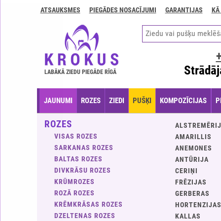
ATSAUKSMES
PIEGĀDES NOSACĪJUMI
GARANTIJAS
KĀ
Kontakti
Piegādes
nosacījumi
GARANTIJAS
Strādāj
LABĀKĀ ZIEDU PIEGĀDE RĪGĀ
Kā
apmaksāt?
JAUNUMI
ROZES
ZIEDI
PUŠĶI
KOMPOZĪCIJAS
P
Kā
noformēt
ROZES
ALSTREMĒRI
pasūtījumu?
VISAS ROZES
AMARILLIS
SARKANAS ROZES
ANEMONES
BALTAS ROZES
ANTŪRIJA
DIVKRĀSU ROZES
CERIŅI
KRŪMROZES
FRĒZIJAS
ROZĀ ROZES
GERBERAS
KRĒMKRĀSAS ROZES
HORTENZIJA
DZELTENAS ROZES
KALLAS