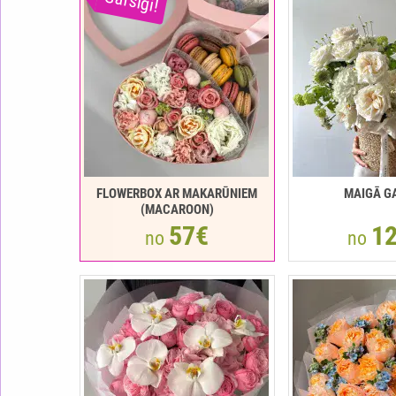
Garšīgi!
FLOWERBOX AR MAKARŪNIEM
MAIGĀ G
(MACAROON)
57€
1
no
no