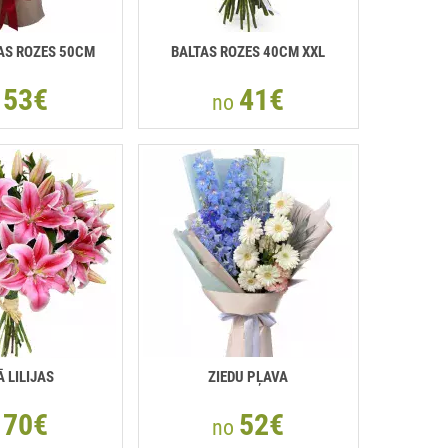
AS ROZES 50СМ
BALTAS ROZES 40СМ XXL
53€
41€
o
no
 LILIJAS
ZIEDU PĻAVA
70€
52€
o
no