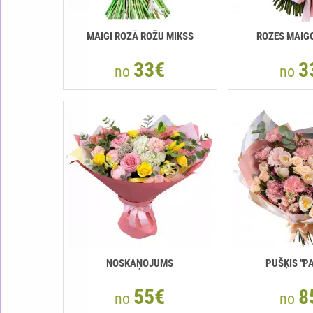
MAIGI ROZĀ ROŽU MIKSS
ROZES MAIG
33€
3
no
no
NOSKAŅOJUMS
PUŠĶIS ''P
55€
8
no
no