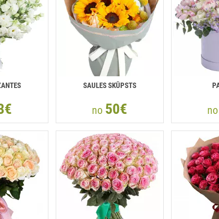
ZANTES
SAULES SKŪPSTS
P
3€
50€
no
n