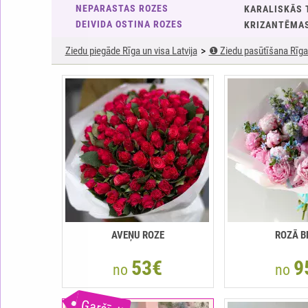
NEPARASTAS ROZES
KARALISKĀS 
DEIVIDA OSTINA ROZES
KRIZANTĒMA
Ziedu piegāde Rīga un visa Latvija
❶ Ziedu pasūtīšana Rīga 
AVEŅU ROZE
ROZĀ B
53€
9
no
no