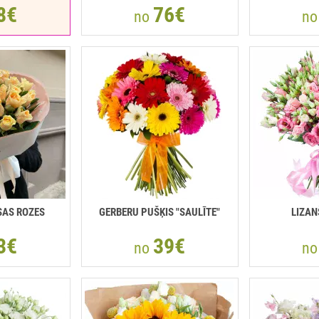
8€
76€
no
n
SAS ROZES
GERBERU PUŠĶIS "SAULĪTE"
LIZAN
3€
39€
no
n