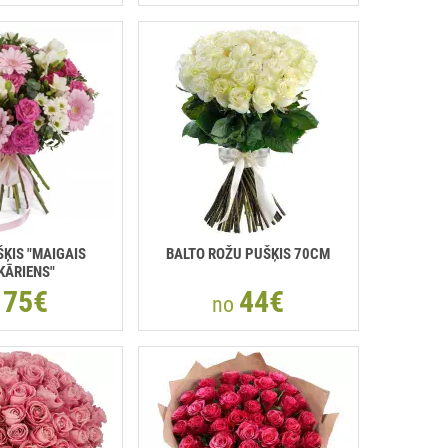
ŠĶIS "MAIGAIS
BALTO ROŽU PUŠĶIS 70CM
KĀRIENS"
75€
44€
o
no