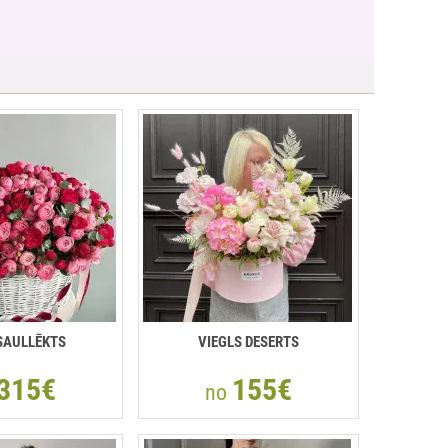
SAULLĒKTS
VIEGLS DESERTS
315€
155€
no