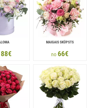
ALOMA
MAIGAIS SKŪPSTS
88€
66€
o
no