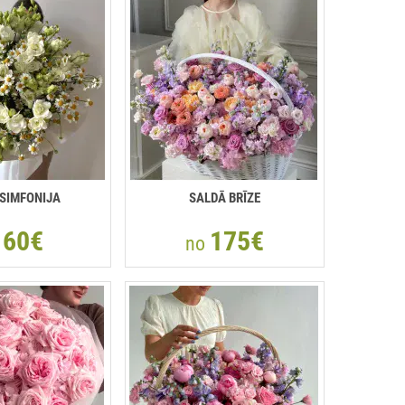
 SIMFONIJA
SALDĀ BRĪZE
60€
175€
o
no