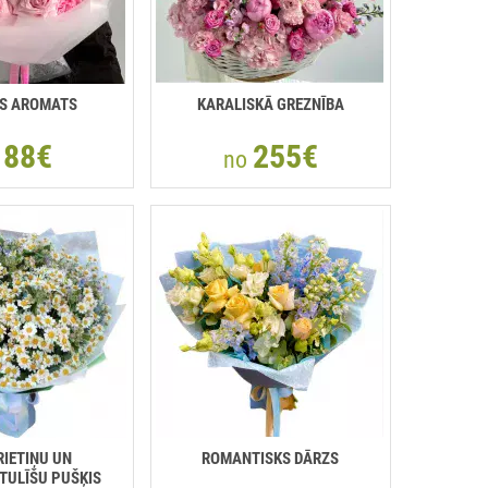
IS AROMATS
KARALISKĀ GREZNĪBA
88€
255€
o
no
IETIŅU UN
ROMANTISKS DĀRZS
TULĪŠU PUŠĶIS