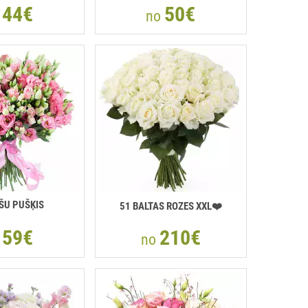
44€
50€
o
no
ŠU PUŠĶIS
51 BALTAS ROZES XXL❤️
59€
210€
o
no