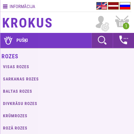
INFORMĀCIJA
Kontakti
KROKUS
Piegādes
1
nosacījumi
GARANTIJAS
PUŠĶI
Kā
ROZES
apmaksāt?
VISAS ROZES
Kā
noformēt
SARKANAS ROZES
pasūtījumu?
BALTAS ROZES
DIVKRĀSU ROZES
KRŪMROZES
ROZĀ ROZES