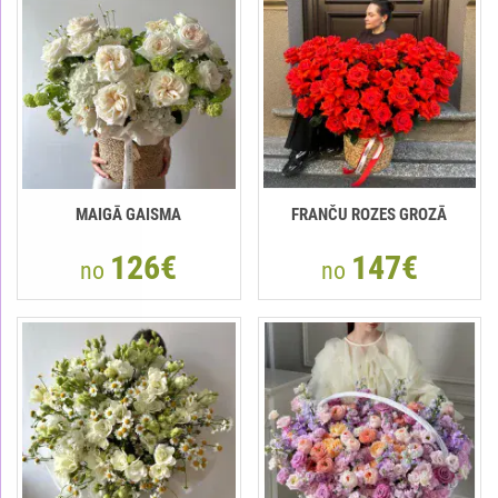
MAIGĀ GAISMA
FRANČU ROZES GROZĀ
126€
147€
no
no