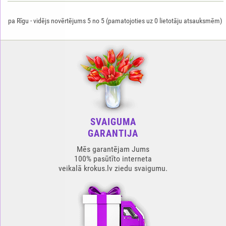
pa Rīgu
-
vidējs novērtējums
5
no
5
(pamatojoties uz
0
lietotāju atsauksmēm)
SVAIGUMA
GARANTIJA
Mēs garantējam Jums
100% pasūtīto interneta
veikalā krokus.lv ziedu svaigumu.