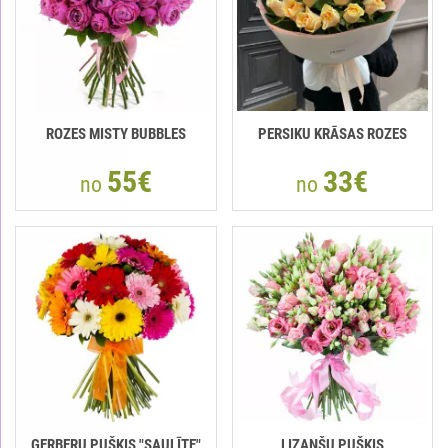
ROZES MISTY BUBBLES
РERSIKU KRĀSAS ROZES
55€
33€
no
no
GERBERU PUŠĶIS "SAULĪTE"
LIZANŠU PUŠĶIS