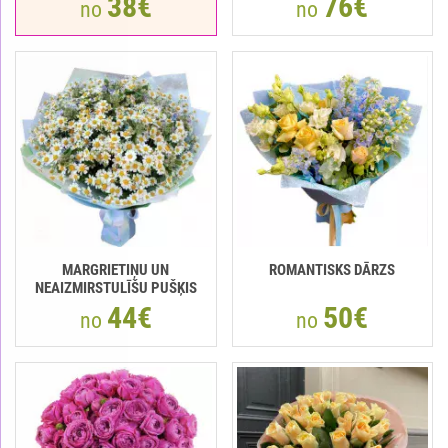
38€
76€
no
no
MARGRIETIŅU UN
ROMANTISKS DĀRZS
NEAIZMIRSTULĪŠU PUŠĶIS
44€
50€
no
no