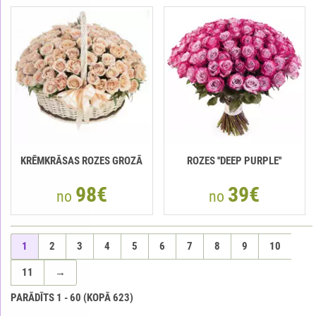
KRĒMKRĀSAS ROZES GROZĀ
ROZES ''DEEP PURPLE''
98€
39€
no
no
1
2
3
4
5
6
7
8
9
10
11
→
PARĀDĪTS
1
-
60
(KOPĀ
623
)