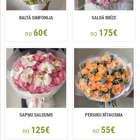
BALTĀ SIMFONIJA
SALDĀ BRĪZE
60€
175€
no
no
SAPŅU SALDUMS
PERSIKU RĪTAUSMA
125€
55€
no
no