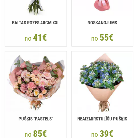
BALTAS ROZES 40СМ XXL
NOSKAŅOJUMS
41€
55€
no
no
PUŠĶIS ''PASTELS''
NEAIZMIRSTULĪŠU PUŠĶIS
85€
39€
no
no