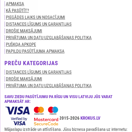
APMAKSA
KĀ PASŪTĪT?
PIEGĀDES LAIKS UN NOSACĪJUMI
DISTANCES LĪGUMS UN GARANTIJAS
DROŠIE MAKSĀJUMI
PRIVĀTUMA UN DATU UZGLABĀŠANAS POLITIKA
PUŠĶQA APKOPE
PAPILDU PASŪTĪJUMA APMAKSA
PREČU KATEGORIJAS
DISTANCES LĪGUMS UN GARANTIJAS
DROŠIE MAKSĀJUMI
PRIVĀTUMA UN DATU UZGLABĀŠANAS POLITIKA
SAVU ZIEDU PASŪTĪJUMU PA RĪGU UN VISU LATVIJU JŪS VARAT
APMAKSĀT AR:
Visas tiesības ir aizsargātas© 2015-2026
KROKUS.LV
Mājaslapu izstrāde un attīstīšana. Jūsu biznesa pavadīšana uz internetu: