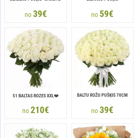
39€
59€
no
no
BALTU ROŽU PUŠĶIS 70CM
51 BALTAS ROZES XXL❤️
210€
39€
no
no