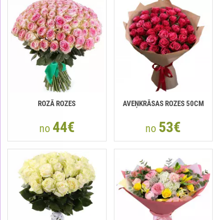
ROZĀ ROZES
AVEŅKRĀSAS ROZES 50СМ
44€
53€
no
no