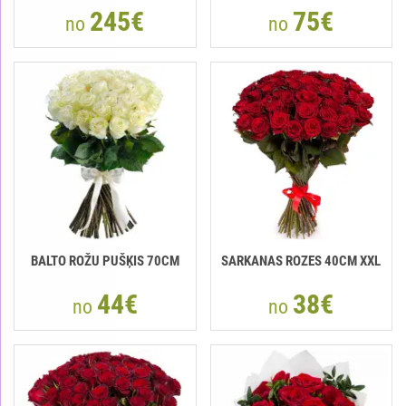
245€
75€
no
no
BALTO ROŽU PUŠĶIS 70CM
SARKANAS ROZES 40CM XXL
44€
38€
no
no