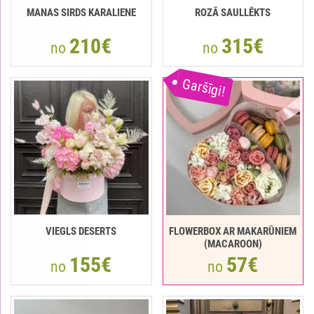
MANAS SIRDS KARALIENE
ROZĀ SAULLĒKTS
210€
315€
no
no
Garšīgi!
VIEGLS DESERTS
FLOWERBOX AR MAKARŪNIEM
(MACAROON)
155€
57€
no
no