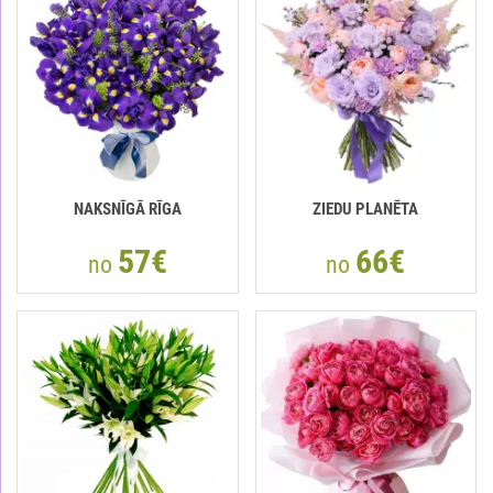
NAKSNĪGĀ RĪGA
ZIEDU PLANĒTA
57€
66€
no
no