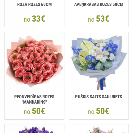
ROZĀ ROZES 60CM
AVEŅKRĀSAS ROZES 50CM
33€
53€
no
no
PEONVEIDĪGAS ROZES
PUŠĶIS SALTS SAULRIETS
"MANDARĪNS"
50€
50€
no
no