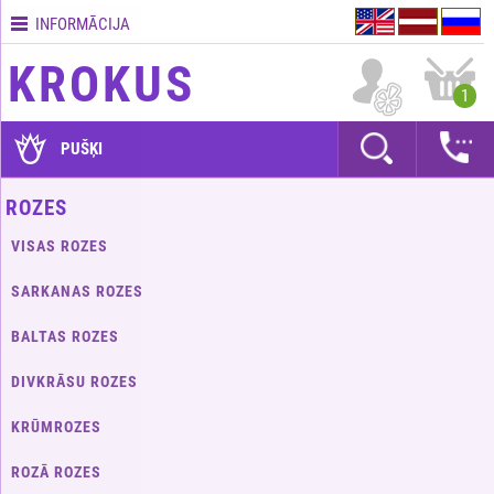
INFORMĀCIJA
Kontakti
KROKUS
Piegādes
1
nosacījumi
GARANTIJAS
PUŠĶI
Kā
ROZES
apmaksāt?
VISAS ROZES
Kā
noformēt
SARKANAS ROZES
pasūtījumu?
BALTAS ROZES
DIVKRĀSU ROZES
KRŪMROZES
ROZĀ ROZES