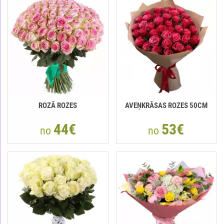
ROZĀ ROZES
AVEŅKRĀSAS ROZES 50СМ
44€
53€
no
no