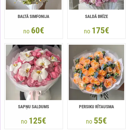
BALTĀ SIMFONIJA
SALDĀ BRĪZE
60€
175€
no
no
SAPŅU SALDUMS
PERSIKU RĪTAUSMA
125€
55€
no
no