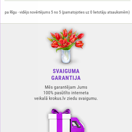
pa Rīgu
-
vidējs novērtējums
5
no
5
(pamatojoties uz
0
lietotāju atsauksmēm)
SVAIGUMA
GARANTIJA
Mēs garantējam Jums
100% pasūtīto interneta
veikalā krokus.lv ziedu svaigumu.