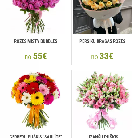
ROZES MISTY BUBBLES
РERSIKU KRĀSAS ROZES
55€
33€
no
no
GERBERU PUŠĶIS "SAULĪTE"
LIZANŠU PUŠĶIS