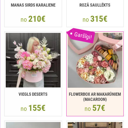
MANAS SIRDS KARALIENE
ROZĀ SAULLĒKTS
210€
315€
no
no
Garšīgi!
VIEGLS DESERTS
FLOWERBOX AR MAKARŪNIEM
(MACAROON)
155€
57€
no
no