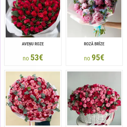
AVEŅU ROZE
ROZĀ BRĪZE
53€
95€
no
no