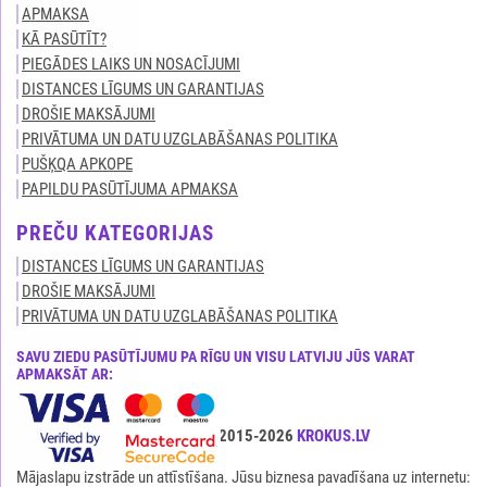
APMAKSA
KĀ PASŪTĪT?
PIEGĀDES LAIKS UN NOSACĪJUMI
DISTANCES LĪGUMS UN GARANTIJAS
DROŠIE MAKSĀJUMI
PRIVĀTUMA UN DATU UZGLABĀŠANAS POLITIKA
PUŠĶQA APKOPE
PAPILDU PASŪTĪJUMA APMAKSA
PREČU KATEGORIJAS
DISTANCES LĪGUMS UN GARANTIJAS
DROŠIE MAKSĀJUMI
PRIVĀTUMA UN DATU UZGLABĀŠANAS POLITIKA
SAVU ZIEDU PASŪTĪJUMU PA RĪGU UN VISU LATVIJU JŪS VARAT
APMAKSĀT AR:
Visas tiesības ir aizsargātas© 2015-2026
KROKUS.LV
Mājaslapu izstrāde un attīstīšana. Jūsu biznesa pavadīšana uz internetu: