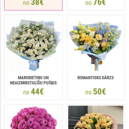
38€
76€
no
no
MARGRIETIŅU UN
ROMANTISKS DĀRZS
NEAIZMIRSTULĪŠU PUŠĶIS
44€
50€
no
no