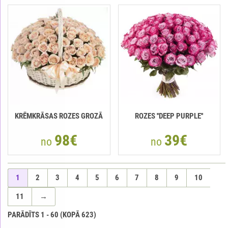
KRĒMKRĀSAS ROZES GROZĀ
ROZES ''DEEP PURPLE''
98€
39€
no
no
1
2
3
4
5
6
7
8
9
10
11
→
PARĀDĪTS
1
-
60
(KOPĀ
623
)