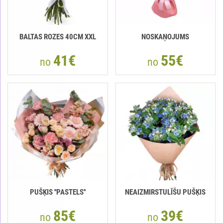
BALTAS ROZES 40СМ XXL
NOSKAŅOJUMS
41€
55€
no
no
PUŠĶIS ''PASTELS''
NEAIZMIRSTULĪŠU PUŠĶIS
85€
39€
no
no