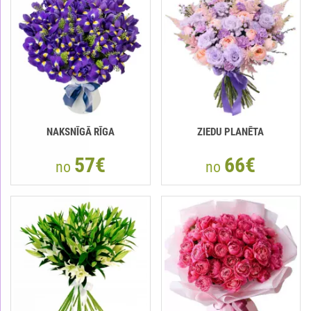
NAKSNĪGĀ RĪGA
ZIEDU PLANĒTA
57€
66€
no
no