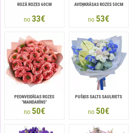
ROZĀ ROZES 60CM
AVEŅKRĀSAS ROZES 50CM
33€
53€
no
no
PEONVEIDĪGAS ROZES
PUŠĶIS SALTS SAULRIETS
"MANDARĪNS"
50€
50€
no
no