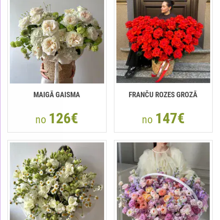
MAIGĀ GAISMA
FRANČU ROZES GROZĀ
126€
147€
no
no