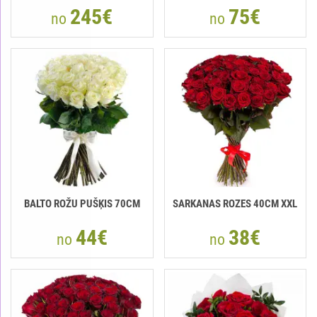
245€
75€
no
no
BALTO ROŽU PUŠĶIS 70CM
SARKANAS ROZES 40CM XXL
44€
38€
no
no