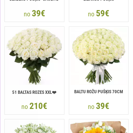
39€
59€
no
no
BALTU ROŽU PUŠĶIS 70CM
51 BALTAS ROZES XXL❤️
210€
39€
no
no