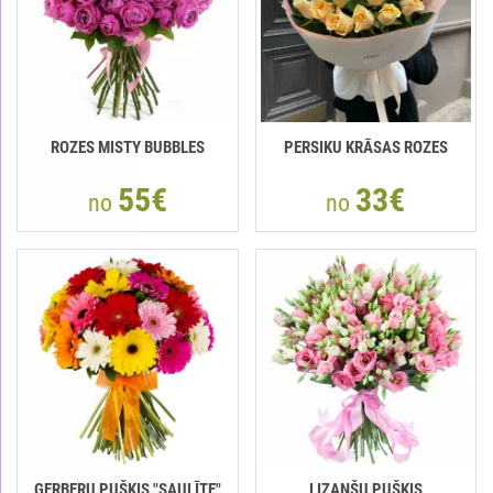
ROZES MISTY BUBBLES
РERSIKU KRĀSAS ROZES
55€
33€
no
no
GERBERU PUŠĶIS "SAULĪTE"
LIZANŠU PUŠĶIS