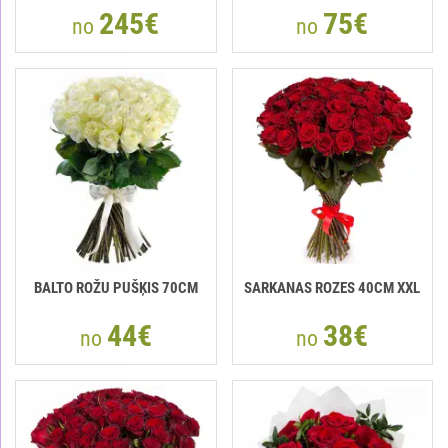
245€
75€
no
no
BALTO ROŽU PUŠĶIS 70CM
SARKANAS ROZES 40CM XXL
44€
38€
no
no