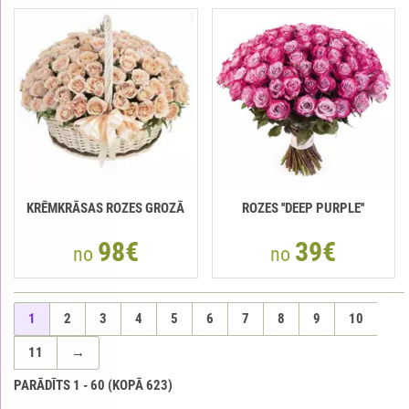
KRĒMKRĀSAS ROZES GROZĀ
ROZES ''DEEP PURPLE''
98€
39€
no
no
1
2
3
4
5
6
7
8
9
10
11
→
PARĀDĪTS
1
-
60
(KOPĀ
623
)