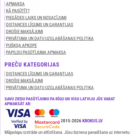
APMAKSA
KĀ PASŪTĪT?
PIEGĀDES LAIKS UN NOSACĪJUMI
DISTANCES LĪGUMS UN GARANTIJAS
DROŠIE MAKSĀJUMI
PRIVĀTUMA UN DATU UZGLABĀŠANAS POLITIKA
PUŠĶQA APKOPE
PAPILDU PASŪTĪJUMA APMAKSA
PREČU KATEGORIJAS
DISTANCES LĪGUMS UN GARANTIJAS
DROŠIE MAKSĀJUMI
PRIVĀTUMA UN DATU UZGLABĀŠANAS POLITIKA
SAVU ZIEDU PASŪTĪJUMU PA RĪGU UN VISU LATVIJU JŪS VARAT
APMAKSĀT AR:
Visas tiesības ir aizsargātas© 2015-2026
KROKUS.LV
Mājaslapu izstrāde un attīstīšana. Jūsu biznesa pavadīšana uz internetu: