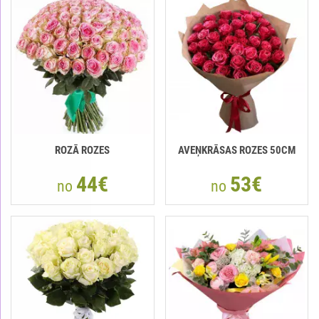
ROZĀ ROZES
AVEŅKRĀSAS ROZES 50СМ
44€
53€
no
no