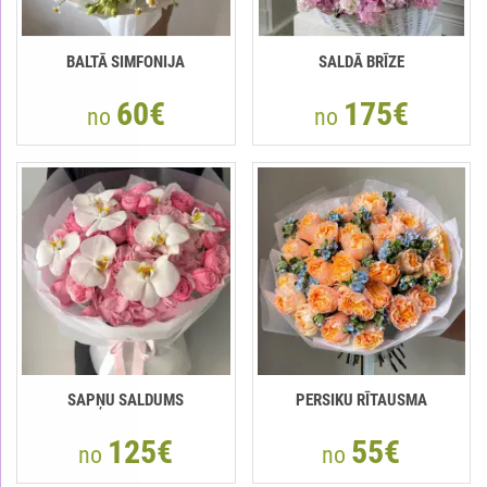
BALTĀ SIMFONIJA
SALDĀ BRĪZE
60€
175€
no
no
SAPŅU SALDUMS
PERSIKU RĪTAUSMA
125€
55€
no
no