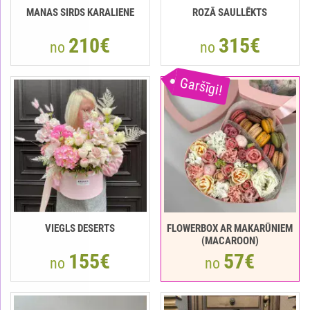
MANAS SIRDS KARALIENE
ROZĀ SAULLĒKTS
210€
315€
no
no
Garšīgi!
VIEGLS DESERTS
FLOWERBOX AR MAKARŪNIEM
(MACAROON)
155€
57€
no
no