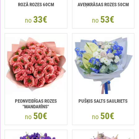
ROZĀ ROZES 60CM
AVEŅKRĀSAS ROZES 50CM
33€
53€
no
no
PEONVEIDĪGAS ROZES
PUŠĶIS SALTS SAULRIETS
"MANDARĪNS"
50€
50€
no
no