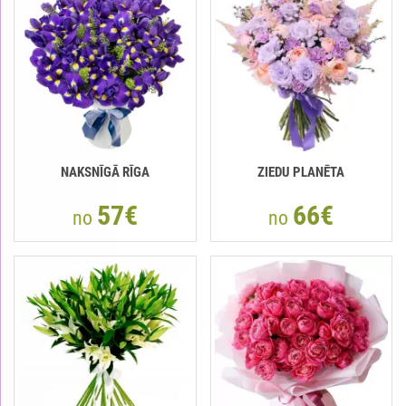
NAKSNĪGĀ RĪGA
ZIEDU PLANĒTA
57€
66€
no
no