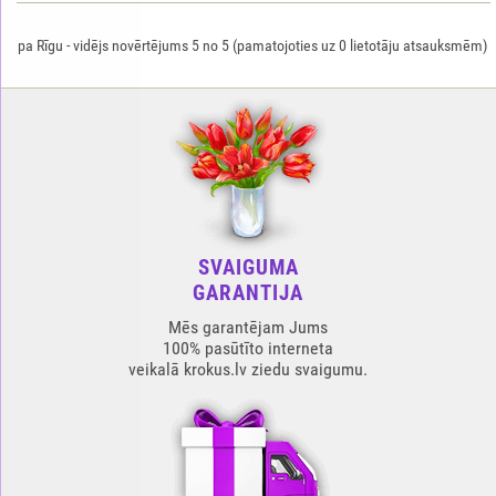
pa Rīgu
-
vidējs novērtējums
5
no
5
(pamatojoties uz
0
lietotāju atsauksmēm)
SVAIGUMA
GARANTIJA
Mēs garantējam Jums
100% pasūtīto interneta
veikalā krokus.lv ziedu svaigumu.