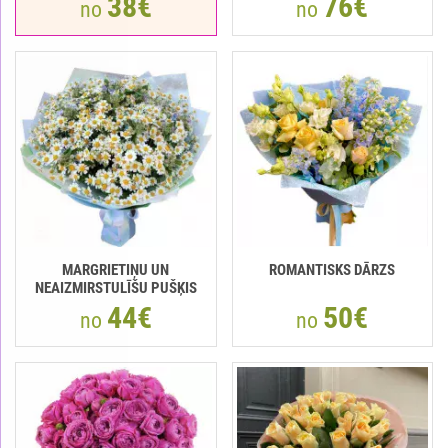
38€
76€
no
no
MARGRIETIŅU UN
ROMANTISKS DĀRZS
NEAIZMIRSTULĪŠU PUŠĶIS
44€
50€
no
no