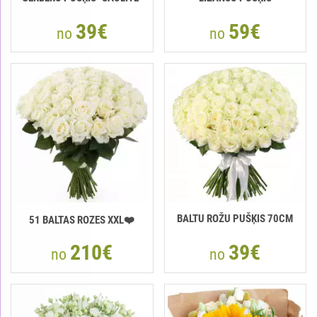
39€
59€
no
no
BALTU ROŽU PUŠĶIS 70CM
51 BALTAS ROZES XXL❤️
210€
39€
no
no