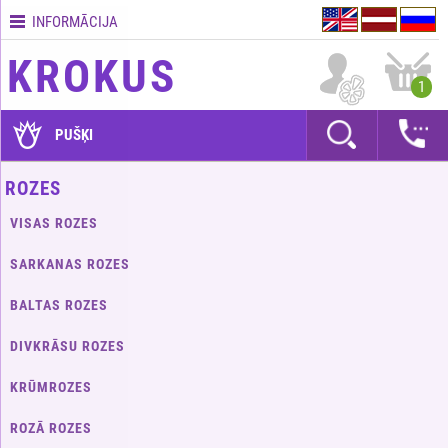
INFORMĀCIJA
Kontakti
KROKUS
Piegādes
1
nosacījumi
GARANTIJAS
PUŠĶI
Kā
ROZES
apmaksāt?
VISAS ROZES
Kā
noformēt
SARKANAS ROZES
pasūtījumu?
BALTAS ROZES
DIVKRĀSU ROZES
KRŪMROZES
ROZĀ ROZES