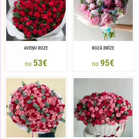
AVEŅU ROZE
ROZĀ BRĪZE
53€
95€
no
no