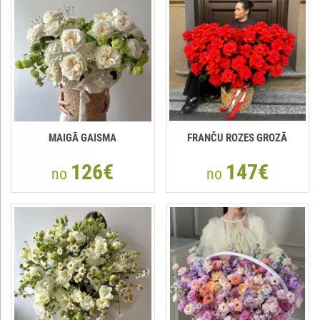
MAIGĀ GAISMA
FRANČU ROZES GROZĀ
126€
147€
no
no