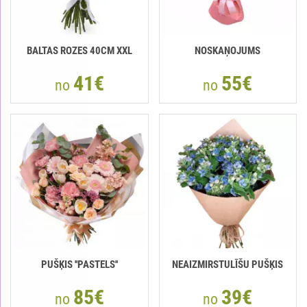
BALTAS ROZES 40СМ XXL
NOSKAŅOJUMS
41€
55€
no
no
PUŠĶIS ''PASTELS''
NEAIZMIRSTULĪŠU PUŠĶIS
85€
39€
no
no