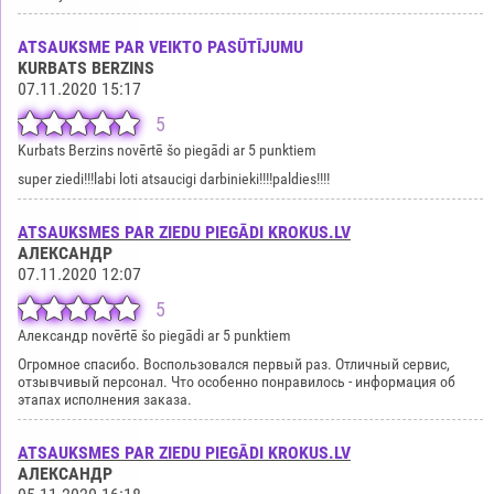
ATSAUKSME PAR VEIKTO PASŪTĪJUMU
KURBATS BERZINS
07.11.2020 15:17
5
Kurbats Berzins novērtē šo piegādi ar 5 punktiem
super ziedi!!!labi loti atsaucigi darbinieki!!!!paldies!!!!
ATSAUKSMES PAR ZIEDU PIEGĀDI KROKUS.LV
АЛЕКСАНДР
07.11.2020 12:07
5
Александр novērtē šo piegādi ar 5 punktiem
Огромное спасибо. Воспользовался первый раз. Отличный сервис,
отзывчивый персонал. Что особенно понравилось - информация об
этапах исполнения заказа.
ATSAUKSMES PAR ZIEDU PIEGĀDI KROKUS.LV
АЛЕКСАНДР