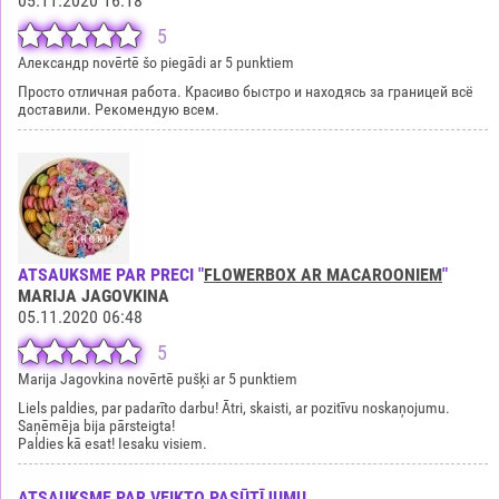
05.11.2020 16:18
5
Александр novērtē šo piegādi ar 5 punktiem
Просто отличная работа. Красиво быстро и находясь за границей всё
доставили. Рекомендую всем.
ATSAUKSME PAR PRECI "
FLOWERBOX AR MACAROONIEM
"
MARIJA JAGOVKINA
05.11.2020 06:48
5
Marija Jagovkina novērtē pušķi ar 5 punktiem
Liels paldies, par padarīto darbu! Ātri, skaisti, ar pozitīvu noskaņojumu.
Saņēmēja bija pārsteigta!
Paldies kā esat! Iesaku visiem.
ATSAUKSME PAR VEIKTO PASŪTĪJUMU