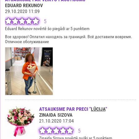
EDUARD REKUNOV
29.10.2020 11:09
5
Eduard Rekunov novērtē šo piegādi ar 5 punktiem
Все здорово! Оплатил находясь за границей. Всё доставили вовремя.
Отличное обслуживание
ATSAUKSME PAR PRECI "
LŪCIJA
"
ZINAIDA SIZOVA
21.10.2020 17:04
5
Zinaida Sizova novērtē pušķi ar 5 punktiem