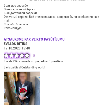
Большое спасибо !
Очень красивый букет.
Был доставлен вовремя.
Отличный сервис. Всё отслеживалось, вовремя были сообщения на e-
mail.
Спасибо большое.
Рекомендую.
ATSAUKSME PAR VEIKTO PASŪTĪJUMU
EVALDS RITINS
19.10.2020 13:48
5
Evalds Ritins novērtē šo piegādi ar 5 punktiem
Liels paldies! Outstanding work!