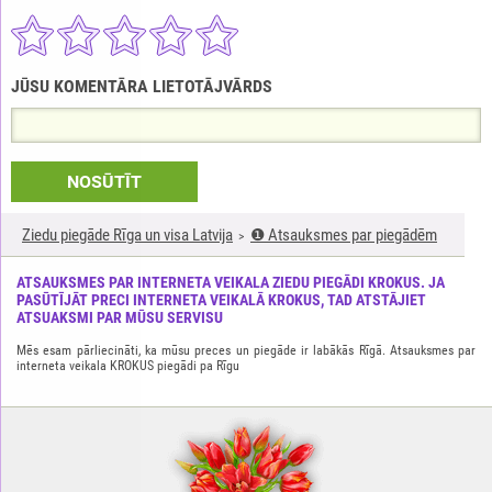
JŪSU KOMENTĀRA LIETOTĀJVĀRDS
NOSŪTĪT
Ziedu piegāde Rīga un visa Latvija
❶ Atsauksmes par piegādēm
ATSAUKSMES PAR INTERNETA VEIKALA ZIEDU PIEGĀDI KROKUS. JA
PASŪTĪJĀT PRECI INTERNETA VEIKALĀ KROKUS, TAD ATSTĀJIET
ATSUAKSMI PAR MŪSU SERVISU
Mēs esam pārliecināti, ka mūsu preces un piegāde ir labākās Rīgā. Atsauksmes par
interneta veikala KROKUS piegādi pa Rīgu