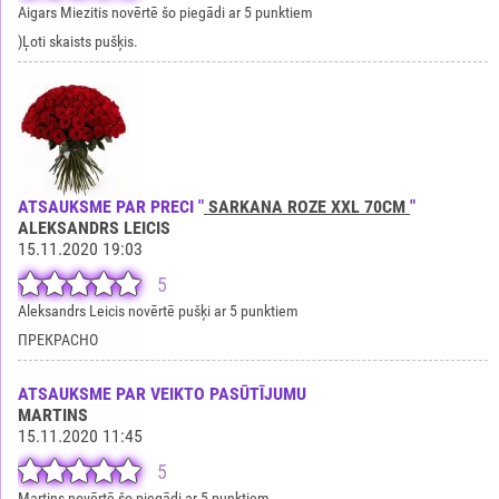
Aigars Miezitis novērtē šo piegādi ar 5 punktiem
)Ļoti skaists pušķis.
ATSAUKSME PAR PRECI "
SARKANA ROZE XXL 70CM
"
ALEKSANDRS LEICIS
15.11.2020 19:03
5
Aleksandrs Leicis novērtē pušķi ar 5 punktiem
ПРЕКРАСНО
ATSAUKSME PAR VEIKTO PASŪTĪJUMU
MARTINS
15.11.2020 11:45
5
Martins novērtē šo piegādi ar 5 punktiem