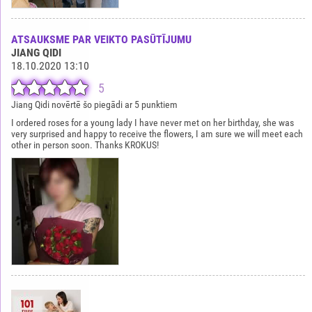
ATSAUKSME PAR VEIKTO PASŪTĪJUMU
JIANG QIDI
18.10.2020 13:10
5
Jiang Qidi novērtē šo piegādi ar 5 punktiem
I ordered roses for a young lady I have never met on her birthday, she was
very surprised and happy to receive the flowers, I am sure we will meet each
other in person soon. Thanks KROKUS!