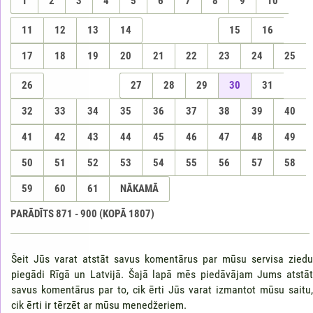
1
2
3
4
5
6
7
8
9
10
11
12
13
14
15
16
17
18
19
20
21
22
23
24
25
26
27
28
29
30
31
32
33
34
35
36
37
38
39
40
41
42
43
44
45
46
47
48
49
50
51
52
53
54
55
56
57
58
59
60
61
NĀKAMĀ
PARĀDĪTS
871
-
900
(KOPĀ
1807
)
Šeit Jūs varat atstāt savus komentārus par mūsu servisa ziedu
piegādi Rīgā un Latvijā. Šajā lapā mēs piedāvājam Jums atstāt
savus komentārus par to, cik ērti Jūs varat izmantot mūsu saitu,
cik ērti ir tērzēt ar mūsu menedžeriem.