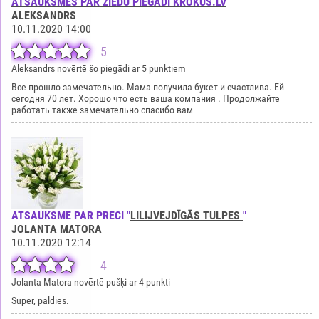
ATSAUKSMES PAR ZIEDU PIEGĀDI KROKUS.LV
ALEKSANDRS
10.11.2020 14:00
5
Aleksandrs novērtē šo piegādi ar 5 punktiem
Все прошло замечательно. Мама получила букет и счастлива. Ей
сегодня 70 лет. Хорошо что есть ваша компания . Продолжайте
работать также замечательно спасибо вам
ATSAUKSME PAR PRECI "
LILIJVEJDĪGĀS TULPES
"
JOLANTA MATORA
10.11.2020 12:14
4
Jolanta Matora novērtē pušķi ar 4 punkti
Super, paldies.