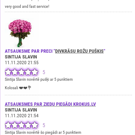
very good and fast service!
ATSAUKSME PAR PRECI "
DIVKRĀSU ROŽU PUŠĶIS
"
SINTIJA SLAVIN
11.11.2020 21:55
5
Sintija Slavin novērtē pušķi ar 5 punktiem
Kolosali ❤️❤️💐
ATSAUKSMES PAR ZIEDU PIEGĀDI KROKUS.LV
SINTIJA SLAVIN
11.11.2020 21:54
5
Sintija Slavin novērtē šo piegādi ar 5 punktiem