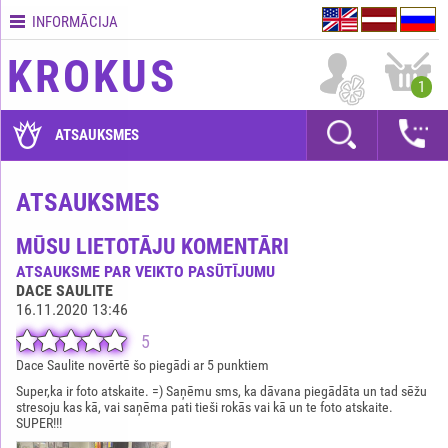
INFORMĀCIJA
Kontakti
KROKUS
Piegādes
1
nosacījumi
GARANTIJAS
ATSAUKSMES
Kā
apmaksāt?
ATSAUKSMES
Kā
MŪSU LIETOTĀJU KOMENTĀRI
noformēt
pasūtījumu?
ATSAUKSME PAR VEIKTO PASŪTĪJUMU
DACE SAULITE
16.11.2020 13:46
5
Dace Saulite novērtē šo piegādi ar 5 punktiem
Super,ka ir foto atskaite. =) Saņēmu sms, ka dāvana piegādāta un tad sēžu
stresoju kas kā, vai saņēma pati tieši rokās vai kā un te foto atskaite.
SUPER!!!