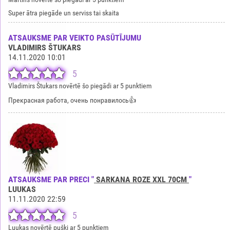
Super ātra piegāde un serviss tai skaita
ATSAUKSME PAR VEIKTO PASŪTĪJUMU
VLADIMIRS ŠTUKARS
14.11.2020 10:01
5
Vladimirs Štukars novērtē šo piegādi ar 5 punktiem
Прекрасная работа, очень понравилось👍
ATSAUKSME PAR PRECI "
SARKANA ROZE XXL 70CM
"
LUUKAS
11.11.2020 22:59
5
Luukas novērtē pušķi ar 5 punktiem