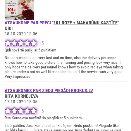
ATSAUKSME PAR PRECI "
101 ROZE + MAKARŪNU KASTĪTE
"
QIDI
18.10.2020 13:06
5
Qidi novērtē pušķi ar 5 punktiem
Not only was the delivery fast and on time, also the delivery personnel
knows how to take good picture, the framing and posing look very nice. I
only hope the delivery personnel knows how to avoid red-eye when taking
picture under a not so well-lit condition, but still the service was very good.
Very impressive!
ATSAUKSMES PAR ZIEDU PIEGĀDI KROKUS.LV
RITA KORNEJEVA
17.10.2020 13:35
5
Rita Kornejeva novērtē šo piegādi ar 5 punktiem
Liels paldies Jūsu komandai par krāšņiem ziedu pušķiem! Piegāde tika
izpildīta laicīgi. Jubilāre stāvā sajūsmā par Jūsu darbu! Lai Jums veicas!