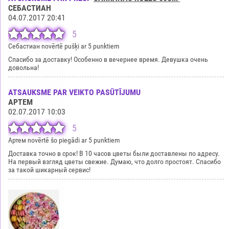
СЕБАСТИАН
04.07.2017 20:41
5
Себастиан novērtē pušķi ar 5 punktiem
Спасибо за доставку! Особенно в вечернее время. Девушка очень
довольна!
ATSAUKSME PAR VEIKTO PASŪTĪJUMU
АРТЕМ
02.07.2017 10:03
5
Артем novērtē šo piegādi ar 5 punktiem
Доставка точно в срок! В 10 часов цветы были доставлены по адресу.
На первый взгляд цветы свежие. Думаю, что долго простоят. Спасибо
за такой шикарный сервис!