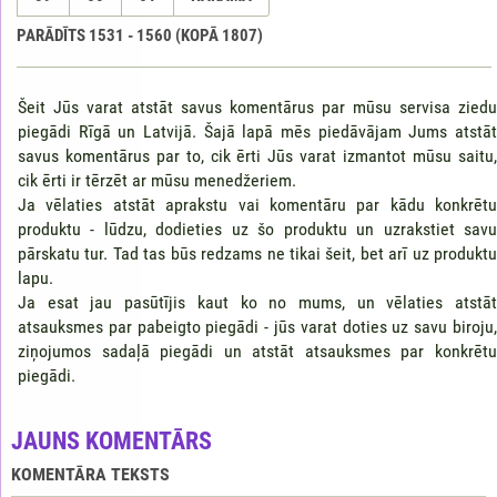
PARĀDĪTS
1531
-
1560
(KOPĀ
1807
)
Šeit Jūs varat atstāt savus komentārus par mūsu servisa ziedu
piegādi Rīgā un Latvijā. Šajā lapā mēs piedāvājam Jums atstāt
savus komentārus par to, cik ērti Jūs varat izmantot mūsu saitu,
cik ērti ir tērzēt ar mūsu menedžeriem.
Ja vēlaties atstāt aprakstu vai komentāru par kādu konkrētu
produktu - lūdzu, dodieties uz šo produktu un uzrakstiet savu
pārskatu tur. Tad tas būs redzams ne tikai šeit, bet arī uz produktu
lapu.
Ja esat jau pasūtījis kaut ko no mums, un vēlaties atstāt
atsauksmes par pabeigto piegādi - jūs varat doties uz savu biroju,
ziņojumos sadaļā piegādi un atstāt atsauksmes par konkrētu
piegādi.
JAUNS KOMENTĀRS
KOMENTĀRA TEKSTS