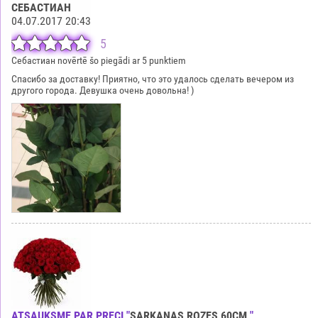
СЕБАСТИАН
04.07.2017 20:43
5
Себастиан novērtē šo piegādi ar 5 punktiem
Спасибо за доставку! Приятно, что это удалось сделать вечером из
другого города. Девушка очень довольна! )
ATSAUKSME PAR PRECI "
SARKANAS ROZES 60CM
"