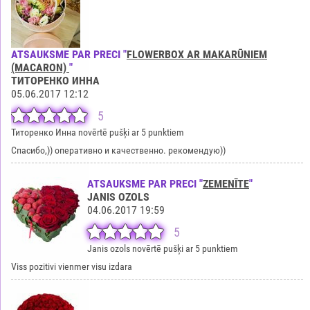
ATSAUKSME PAR PRECI "
FLOWERBOX AR MAKARŪNIEM
(MACARON)
"
ТИТОРЕНКО ИННА
05.06.2017 12:12
5
Титоренко Инна novērtē pušķi ar 5 punktiem
Спасибо,)) оперативно и качественно. рекомендую))
ATSAUKSME PAR PRECI "
ZEMENĪTE
"
JANIS OZOLS
04.06.2017 19:59
5
Janis ozols novērtē pušķi ar 5 punktiem
Viss pozitivi vienmer visu izdara