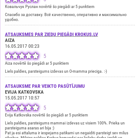
Ковальчук Руслан novērtē šo piegādi ar 5 punktiem
Спасибо за доставку. Всё качественно, оперативно и максимально
удобно.
ATSAUKSMES PAR ZIEDU PIEGĀDI KROKUS.LV
AIZA
16.05.2017 00:23
5
Aiza novērtē šo piegādi ar 5 punktiem
Liels paldies, parsteigums izdevas un O-mamma prieciga. :-)
ATSAUKSME PAR VEIKTO PASŪTĪJUMU
EVIJA KATKOVSKA
15.05.2017 10:57
5
Evija Katkovska novērtē šo piegādi ar 5 punktiem
Liels paldies, parsteigums mammai izdevas uz visiem 100%. Prieka un
parsteiguma asaras ari bija :)
Pat ja esi attaluma ir iespejams patikami un negaiditi parsteigt sev milus
cilvekus. Milzigs paldies Krokus komandai par lielisku darba izpildi un