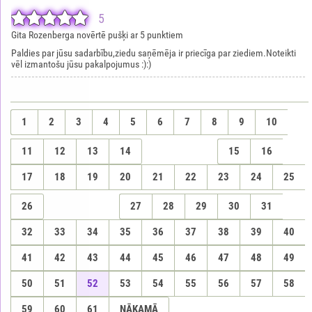
5
Gita Rozenberga novērtē pušķi ar 5 punktiem
Paldies par jūsu sadarbību,ziedu saņēmēja ir priecīga par ziediem.Noteikti
vēl izmantošu jūsu pakalpojumus :):)
1
2
3
4
5
6
7
8
9
10
11
12
13
14
15
16
17
18
19
20
21
22
23
24
25
26
27
28
29
30
31
32
33
34
35
36
37
38
39
40
41
42
43
44
45
46
47
48
49
50
51
52
53
54
55
56
57
58
59
60
61
NĀKAMĀ