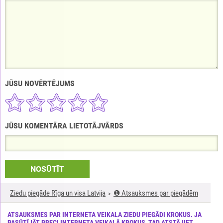
JŪSU NOVĒRTĒJUMS
JŪSU KOMENTĀRA LIETOTĀJVĀRDS
NOSŪTĪT
Ziedu piegāde Rīga un visa Latvija
❶ Atsauksmes par piegādēm
ATSAUKSMES PAR INTERNETA VEIKALA ZIEDU PIEGĀDI KROKUS. JA
PASŪTĪJĀT PRECI INTERNETA VEIKALĀ KROKUS, TAD ATSTĀJIET