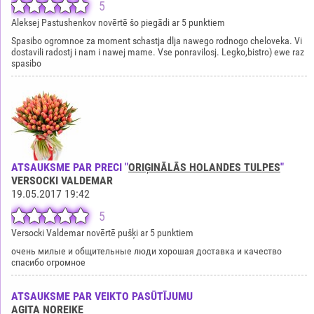
5
Aleksej Pastushenkov novērtē šo piegādi ar 5 punktiem
Spasibo ogromnoe za moment schastja dlja nawego rodnogo cheloveka. Vi
dostavili radostj i nam i nawej mame. Vse ponravilosj. Legko,bistro) ewe raz
spasibo
ATSAUKSME PAR PRECI "
ORIĢINĀLĀS HOLANDES TULPES
"
VERSOCKI VALDEMAR
19.05.2017 19:42
5
Versocki Valdemar novērtē pušķi ar 5 punktiem
очень милые и общительные люди хорошая доставка и качество
спасибо огромное
ATSAUKSME PAR VEIKTO PASŪTĪJUMU
AGITA NOREIKE