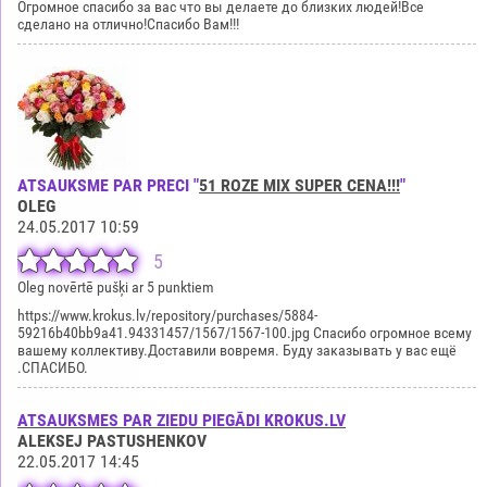
Огромное спасибо за вас что вы делаете до близких людей!Все
сделано на отлично!Спасибо Вам!!!
ATSAUKSME PAR PRECI "
51 ROZE MIX SUPER CENA!!!
"
OLEG
24.05.2017 10:59
5
Oleg novērtē pušķi ar 5 punktiem
https://www.krokus.lv/repository/purchases/5884-
59216b40bb9a41.94331457/1567/1567-100.jpg Спасибо огромное всему
вашему коллективу.Доставили вовремя. Буду заказывать у вас ещё
.СПАСИБО.
ATSAUKSMES PAR ZIEDU PIEGĀDI KROKUS.LV
ALEKSEJ PASTUSHENKOV
22.05.2017 14:45