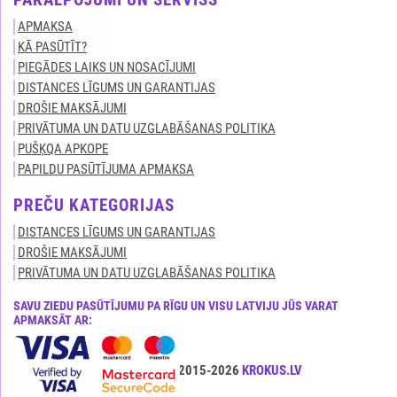
APMAKSA
KĀ PASŪTĪT?
PIEGĀDES LAIKS UN NOSACĪJUMI
DISTANCES LĪGUMS UN GARANTIJAS
DROŠIE MAKSĀJUMI
PRIVĀTUMA UN DATU UZGLABĀŠANAS POLITIKA
PUŠĶQA APKOPE
PAPILDU PASŪTĪJUMA APMAKSA
PREČU KATEGORIJAS
DISTANCES LĪGUMS UN GARANTIJAS
DROŠIE MAKSĀJUMI
PRIVĀTUMA UN DATU UZGLABĀŠANAS POLITIKA
SAVU ZIEDU PASŪTĪJUMU PA RĪGU UN VISU LATVIJU JŪS VARAT
APMAKSĀT AR:
Visas tiesības ir aizsargātas© 2015-2026
KROKUS.LV