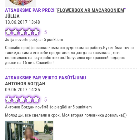
ATSAUKSME PAR PRECI "
FLOWERBOX AR MACAROONIEM
"
JŪLIJA
13.06.2017 13:48
5
Jūlija novērtē pušķi ar 5 punktiem
Спасибо проффесиональным сотрудникам за работу.Букет был точно
таким,каким я его себе представляла ,когда заказывала ,хотя
положилась на вкус работников.Получился прекрасный подарок
дочке на 16 лет. Спасибо !
ATSAUKSME PAR VEIKTO PASŪTĪJUMU
АНТОНОВ БОГДАН
09.06.2017 14:35
5
Антонов Богдан novērtē šo piegādi ar 5 punktiem
Молодцы, все сделали в срок. Моя вторая половинка довольна)))