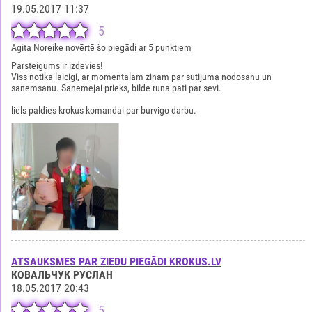
19.05.2017 11:37
5
Agita Noreike novērtē šo piegādi ar 5 punktiem
Parsteigums ir izdevies!
Viss notika laicigi, ar momentalam zinam par sutijuma nodosanu un
sanemsanu. Sanemejai prieks, bilde runa pati par sevi.
liels paldies krokus komandai par burvigo darbu.
ATSAUKSMES PAR ZIEDU PIEGĀDI KROKUS.LV
КОВАЛЬЧУК РУСЛАН
18.05.2017 20:43
5