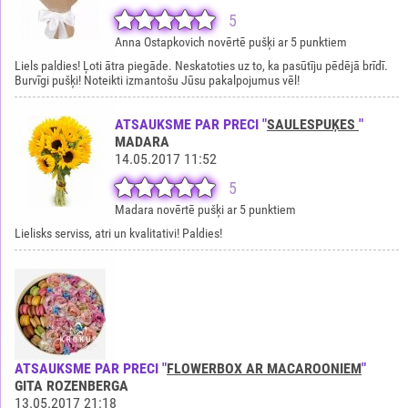
5
Anna Ostapkovich novērtē pušķi ar 5 punktiem
Liels paldies! Ļoti ātra piegāde. Neskatoties uz to, ka pasūtīju pēdējā brīdī.
Burvīgi pušķi! Noteikti izmantošu Jūsu pakalpojumus vēl!
ATSAUKSME PAR PRECI "
SAULESPUĶES
"
MADARA
14.05.2017 11:52
5
Madara novērtē pušķi ar 5 punktiem
Lielisks serviss, atri un kvalitativi! Paldies!
ATSAUKSME PAR PRECI "
FLOWERBOX AR MACAROONIEM
"
GITA ROZENBERGA
13.05.2017 21:18