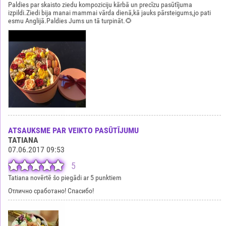
Paldies par skaisto ziedu kompoziciju kārbā un precīzu pasūtījuma
izpildi.Ziedi bija manai mammai vārda dienā,kā jauks pārsteigums,jo pati
esmu Anglijā.Paldies Jums un tā turpināt.🌻
ATSAUKSME PAR VEIKTO PASŪTĪJUMU
TATIANA
07.06.2017 09:53
5
Tatiana novērtē šo piegādi ar 5 punktiem
Отлично сработано! Спасибо!