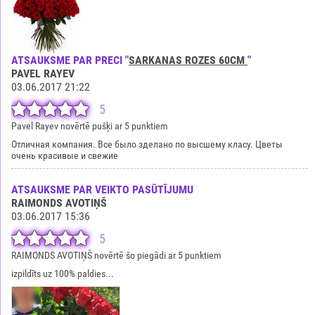
ATSAUKSME PAR PRECI "
SARKANAS ROZES 60CM
"
PAVEL RAYEV
03.06.2017 21:22
5
Pavel Rayev novērtē pušķi ar 5 punktiem
Отличная компания. Все было зделано по высшему класу. Цветы
очень красивые и свежие
ATSAUKSME PAR VEIKTO PASŪTĪJUMU
RAIMONDS AVOTIŅŠ
03.06.2017 15:36
5
RAIMONDS AVOTIŅŠ novērtē šo piegādi ar 5 punktiem
izpildīts uz 100% paldies...