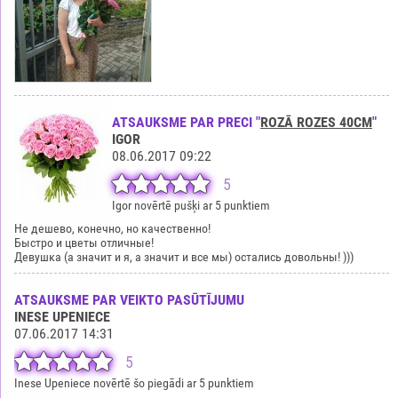
ATSAUKSME PAR PRECI "
ROZĀ ROZES 40CM
"
IGOR
08.06.2017 09:22
5
Igor novērtē pušķi ar 5 punktiem
Не дешево, конечно, но качественно!
Быстро и цветы отличные!
Девушка (а значит и я, а значит и все мы) остались довольны! )))
ATSAUKSME PAR VEIKTO PASŪTĪJUMU
INESE UPENIECE
07.06.2017 14:31
5
Inese Upeniece novērtē šo piegādi ar 5 punktiem