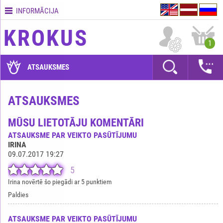
INFORMĀCIJA
Kontakti
KROKUS
Piegādes
1
nosacījumi
GARANTIJAS
ATSAUKSMES
Kā
apmaksāt?
ATSAUKSMES
Kā
MŪSU LIETOTĀJU KOMENTĀRI
noformēt
pasūtījumu?
ATSAUKSME PAR VEIKTO PASŪTĪJUMU
IRINA
09.07.2017 19:27
5
Irina novērtē šo piegādi ar 5 punktiem
Paldies
ATSAUKSME PAR VEIKTO PASŪTĪJUMU