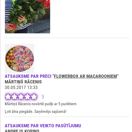
ATSAUKSME PAR PRECI "
FLOWERBOX AR MACAROONIEM
"
MĀRTIŅŠ RĀCENIS
30.05.2017 13:33
5
Mārtiņš Rācenis novērtē pušķi ar 5 punktiem
Ļoti ātra piegāde. Saņēmējs sajūsmā!
ATSAUKSME PAR VEIKTO PASŪTĪJUMU
ANDREJS KOPINS