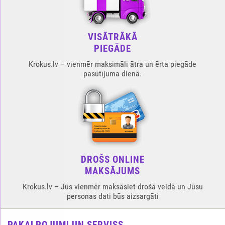
VISĀTRĀKĀ
PIEGĀDE
Krokus.lv – vienmēr maksimāli ātra un ērta piegāde
pasūtījuma dienā.
DROŠS ONLINE
MAKSĀJUMS
Krokus.lv – Jūs vienmēr maksāsiet drošā veidā un Jūsu
personas dati būs aizsargāti
PAKALPOJUMI UN SERVISS