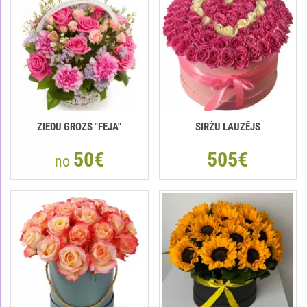
ZIEDU GROZS "FEJA"
SIRŽU LAUZĒJS
50€
505€
no