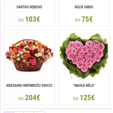
SĀRTĀS DEBESIS
ROZĀ SIRDS
103€
75€
no
no
KRĀSAINU KRŪMROŽU GROZS
"MAIGĀ MĪLA"
204€
125€
no
no