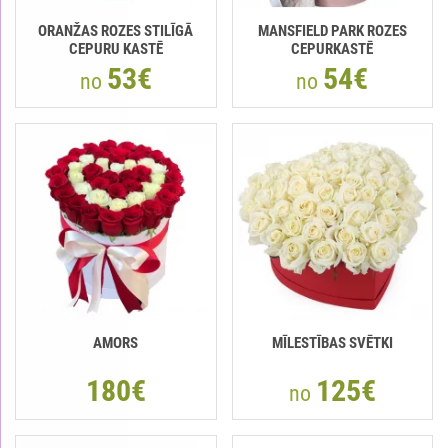
ORANŽAS ROZES STILĪGĀ
MANSFIELD PARK ROZES
CEPURU KASTĒ
CEPURKASTĒ
53€
54€
no
no
AMORS
MĪLESTĪBAS SVĒTKI
180€
125€
no