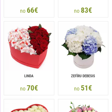
66€
83€
no
no
LINDA
ZEFĪRU DEBESIS
70€
51€
no
no