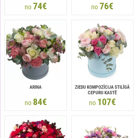
74€
76€
no
no
ARINA
ZIEDU KOMPOZĪCIJA STILĪGĀ
CEPURU KASTĒ
84€
107€
no
no