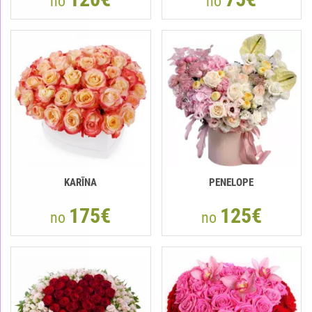
no
no
KARĪNA
PENELOPE
175€
125€
no
no