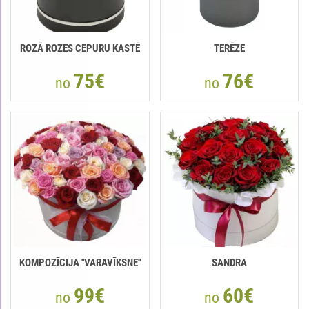
ROZĀ ROZES CEPURU KASTĒ
TERĒZE
75€
76€
no
no
KOMPOZĪCIJA ''VARAVĪKSNE''
SANDRA
99€
60€
no
no