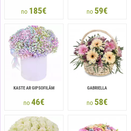
185€
59€
no
no
KASTE AR GIPSOFILĀM
GABRIELLA
46€
58€
no
no