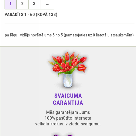
1
2
3
→
PARĀDĪTS
1
-
60
(KOPĀ
138
)
pa Rīgu
-
vidējs novērtējums
5
no
5
(pamatojoties uz
0
lietotāju atsauksmēm)
SVAIGUMA
GARANTIJA
Mēs garantējam Jums
100% pasūtīto interneta
veikalā krokus.lv ziedu svaigumu.