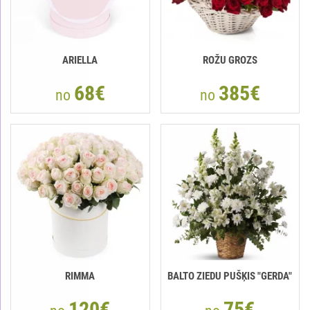
ARIELLA
ROŽU GROZS
68€
385€
no
no
RIMMA
BALTO ZIEDU PUŠĶIS "GERDA"
120€
75€