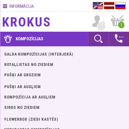
INFORMĀCIJA
Kontakti
KROKUS
Piegādes
1
nosacījumi
GARANTIJAS
KOMPOZĪCIJAS
Kā
GALDA KOMPOZĪCIJAS (INTERJERĀ)
apmaksāt?
ROTAĻLIETAS NO ZIEDIEM
Kā
noformēt
PUŠĶI AR GROZIEM
pasūtījumu?
PUŠĶI AR AUGĻIEM
KOMPOZĪCIJA AR AUGĻIEM
SIRDS NO ZIEDIEM
FLOWERBOX (ZIEDI KASTĒS)