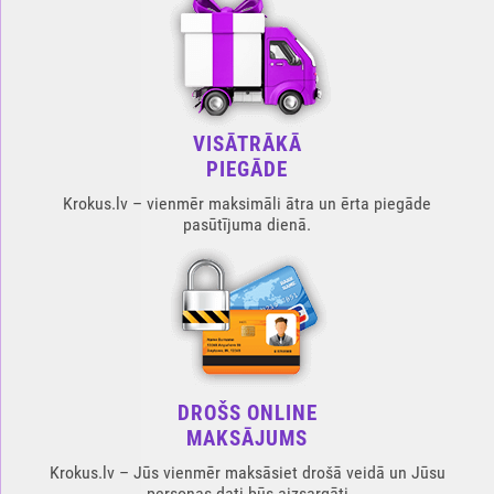
VISĀTRĀKĀ
PIEGĀDE
Krokus.lv – vienmēr maksimāli ātra un ērta piegāde
pasūtījuma dienā.
DROŠS ONLINE
MAKSĀJUMS
Krokus.lv – Jūs vienmēr maksāsiet drošā veidā un Jūsu
personas dati būs aizsargāti