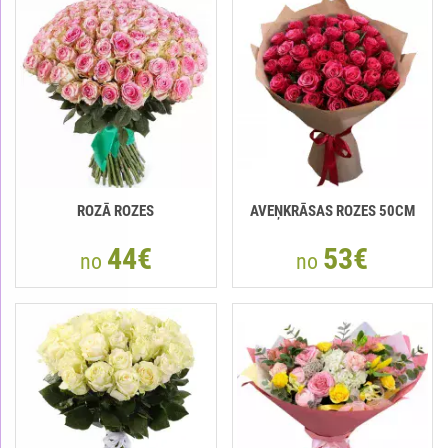
ROZĀ ROZES
AVEŅKRĀSAS ROZES 50СМ
44€
53€
no
no