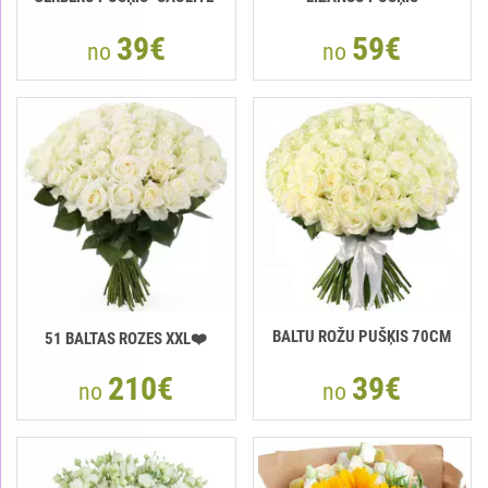
39€
59€
no
no
BALTU ROŽU PUŠĶIS 70CM
51 BALTAS ROZES XXL❤️
210€
39€
no
no