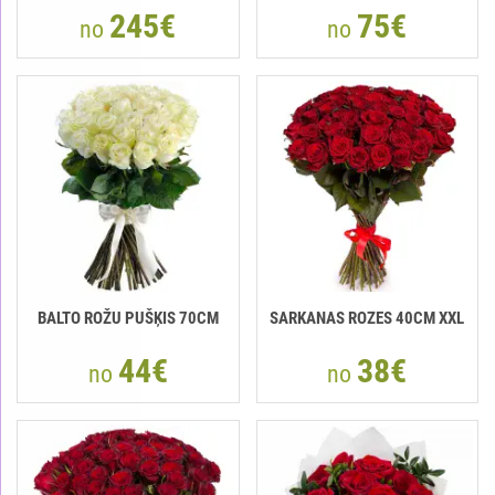
245€
75€
no
no
BALTO ROŽU PUŠĶIS 70CM
SARKANAS ROZES 40CM XXL
44€
38€
no
no