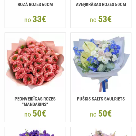
ROZĀ ROZES 60CM
AVEŅKRĀSAS ROZES 50CM
33€
53€
no
no
PEONVEIDĪGAS ROZES
PUŠĶIS SALTS SAULRIETS
"MANDARĪNS"
50€
50€
no
no