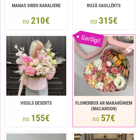
MANAS SIRDS KARALIENE
ROZĀ SAULLĒKTS
210€
315€
no
no
Garšīgi!
VIEGLS DESERTS
FLOWERBOX AR MAKARŪNIEM
(MACAROON)
155€
57€
no
no