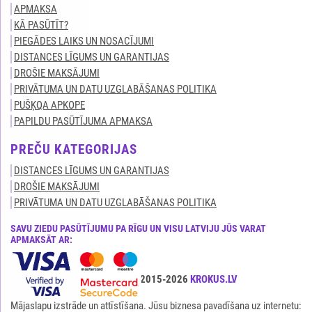
APMAKSA
KĀ PASŪTĪT?
PIEGĀDES LAIKS UN NOSACĪJUMI
DISTANCES LĪGUMS UN GARANTIJAS
DROŠIE MAKSĀJUMI
PRIVĀTUMA UN DATU UZGLABĀŠANAS POLITIKA
PUŠĶQA APKOPE
PAPILDU PASŪTĪJUMA APMAKSA
PREČU KATEGORIJAS
DISTANCES LĪGUMS UN GARANTIJAS
DROŠIE MAKSĀJUMI
PRIVĀTUMA UN DATU UZGLABĀŠANAS POLITIKA
SAVU ZIEDU PASŪTĪJUMU PA RĪGU UN VISU LATVIJU JŪS VARAT
APMAKSĀT AR:
Visas tiesības ir aizsargātas© 2015-2026
KROKUS.LV
Mājaslapu izstrāde un attīstīšana. Jūsu biznesa pavadīšana uz internetu: