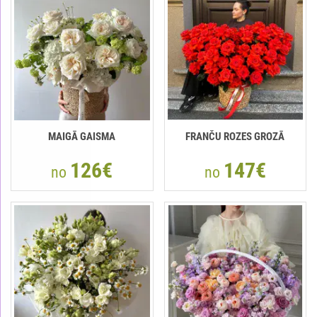
MAIGĀ GAISMA
FRANČU ROZES GROZĀ
126€
147€
no
no