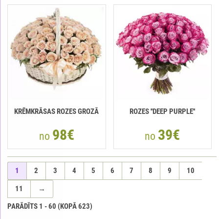
KRĒMKRĀSAS ROZES GROZĀ
ROZES ''DEEP PURPLE''
98€
39€
no
no
1
2
3
4
5
6
7
8
9
10
11
→
PARĀDĪTS
1
-
60
(KOPĀ
623
)