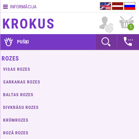
INFORMĀCIJA
Kontakti
KROKUS
Piegādes
1
nosacījumi
GARANTIJAS
PUŠĶI
Kā
ROZES
apmaksāt?
VISAS ROZES
Kā
noformēt
SARKANAS ROZES
pasūtījumu?
BALTAS ROZES
DIVKRĀSU ROZES
KRŪMROZES
ROZĀ ROZES