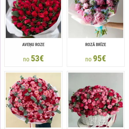
AVEŅU ROZE
ROZĀ BRĪZE
53€
95€
no
no