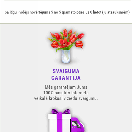
pa Rīgu
-
vidējs novērtējums
5
no
5
(pamatojoties uz
0
lietotāju atsauksmēm)
SVAIGUMA
GARANTIJA
Mēs garantējam Jums
100% pasūtīto interneta
veikalā krokus.lv ziedu svaigumu.