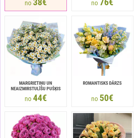
38€
76€
no
no
MARGRIETIŅU UN
ROMANTISKS DĀRZS
NEAIZMIRSTULĪŠU PUŠĶIS
44€
50€
no
no