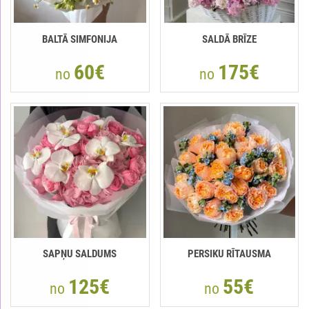
BALTĀ SIMFONIJA
SALDĀ BRĪZE
60€
175€
no
no
SAPŅU SALDUMS
PERSIKU RĪTAUSMA
125€
55€
no
no