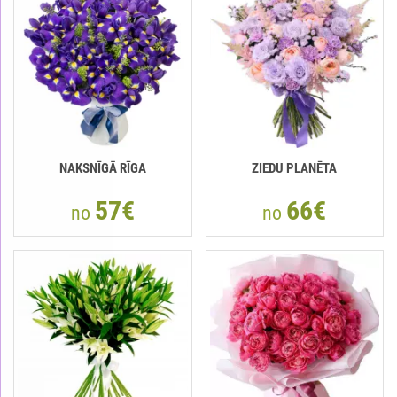
NAKSNĪGĀ RĪGA
ZIEDU PLANĒTA
57€
66€
no
no