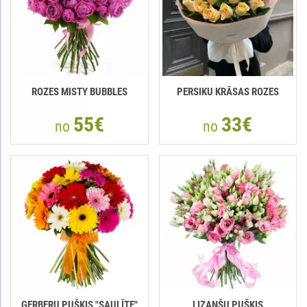
ROZES MISTY BUBBLES
РERSIKU KRĀSAS ROZES
55€
33€
no
no
GERBERU PUŠĶIS "SAULĪTE"
LIZANŠU PUŠĶIS