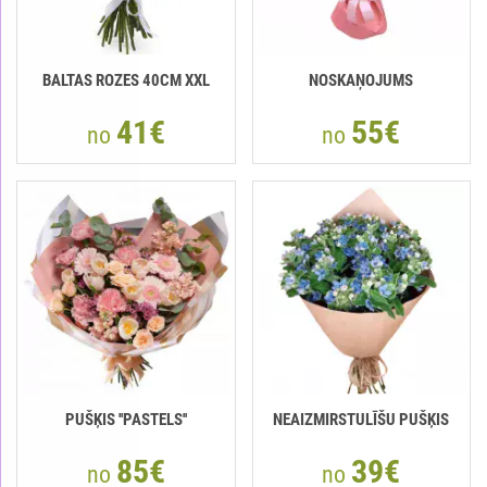
BALTAS ROZES 40СМ XXL
NOSKAŅOJUMS
41€
55€
no
no
PUŠĶIS ''PASTELS''
NEAIZMIRSTULĪŠU PUŠĶIS
85€
39€
no
no